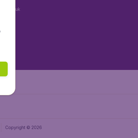
tAir.co.uk
aden.de
tAir.fr
e
tAir.nl
aden.at
Air.it
Copyright © 2026