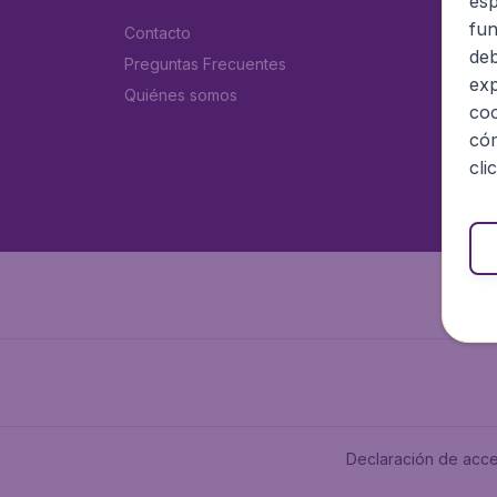
esp
fun
Contacto
deb
Preguntas Frecuentes
exp
Quiénes somos
coo
cóm
cli
Declaración de acce