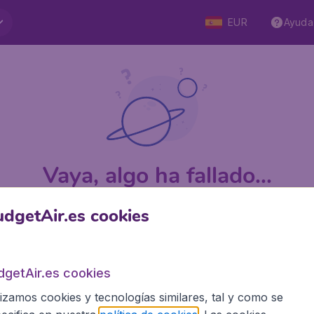
EUR
Ayuda
Vaya, algo ha fallado...
dgetAir.es cookies
 5
en Trustpilot
Basado en
1
dgetAir.es cookies
lizamos cookies y tecnologías similares, tal y como se
BudgetAir.es
Siti