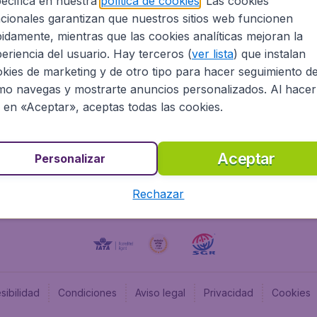
ecifica en nuestra
política de cookies
. Las cookies
cionales garantizan que nuestros sitios web funcionen
Programa afiliados
Budge
idamente, mientras que las cookies analíticas mejoran la
Información Legal
Flugl
eriencia del usuario. Hay terceros (
ver lista
) que instalan
Oportunidades profesionales
Budge
kies de marketing y de otro tipo para hacer seguimiento d
Budge
o navegas y mostrarte anuncios personalizados. Al hacer
Flugl
c en «Aceptar», aceptas todas las cookies.
Budget
Aceptar
Personalizar
Rechazar
sibilidad
Condiciones
Aviso legal
Privacidad
Cookies