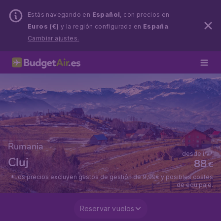
Estás navegando en
Español
, con precios en
Euros (€)
y la región configurada en
España
.
Cambiar ajustes.
Rumania
desde i/v*
Cluj
88
€
*Los precios excluyen gastos de gestión de 9,99€ y posibles costes
de equipaje.
Reservar vuelos