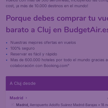
vuelos con más de 500 aerolíneas, incluyendo las com
cost, ¡a más de 10.000 destinos en el mundo!
Porque debes comprar tu vu
barato a Cluj en BudgetAir.e
Nuestras mejores ofertas en vuelos
100% seguro
Reservar es fácil y rápido
Mas de 600.000 hoteles por todo el mundo gracias a
colaboración con Booking.com"
A Cluj desde
Madrid
Madrid
,
Aeropuerto Adolfo Suárez Madrid-Barajas
• 18 