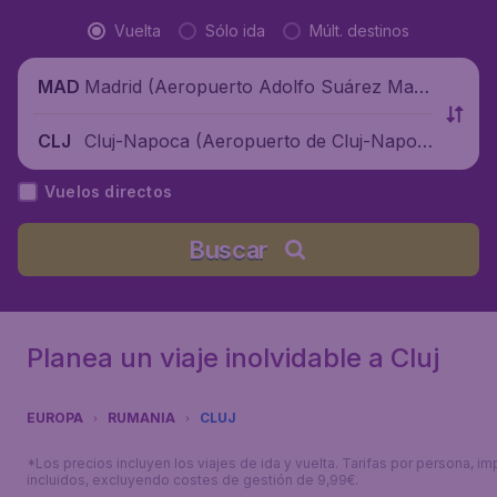
Vuelta
Sólo ida
Múlt. destinos
Madrid (Aeropuerto Adolfo Suárez Madr
MAD
id-Barajas), España
Cluj-Napoca (Aeropuerto de Cluj-Napoc
CLJ
a), Rumanía
Vuelos directos
Buscar
Planea un viaje inolvidable a Cluj
EUROPA
RUMANIA
CLUJ
*Los precios incluyen los viajes de ida y vuelta. Tarifas por persona, i
incluidos, excluyendo costes de gestión de 9,99€.