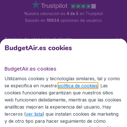
Nuestra valoración es
4 de 5
en Trustpilot
Basado en
18634
opiniones de usuarios
Servicio de atención al cliente
BudgetAir.es cookies
BudgetAir.es
BudgetAir.es cookies
Utilizamos cookies y tecnologías similares, tal y como
Sitios internacionales
se especifica en nuestra
política de cookies
. Las
cookies funcionales garantizan que nuestros sitios
web funcionen debidamente, mientras que las cookies
analíticas mejoran la experiencia del usuario. Hay
terceros (
ver lista
) que instalan cookies de marketing
y de otro tipo para hacer seguimiento de cómo