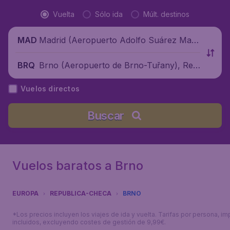
Vuelta
Sólo ida
Múlt. destinos
Madrid (Aeropuerto Adolfo Suárez Madr
MAD
id-Barajas), España
Brno (Aeropuerto de Brno-Tuřany), Rep
BRQ
ública Checa
Vuelos directos
Buscar
Vuelos baratos a Brno
EUROPA
REPUBLICA-CHECA
BRNO
*Los precios incluyen los viajes de ida y vuelta. Tarifas por persona, i
incluidos, excluyendo costes de gestión de 9,99€.