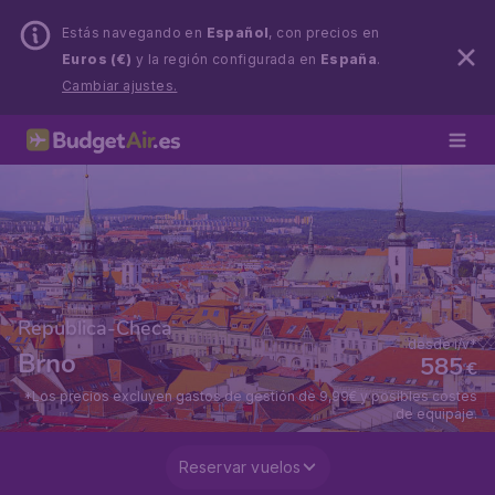
Estás navegando en
Español
, con precios en
Euros (€)
y la región configurada en
España
.
Cambiar ajustes.
Republica-Checa
desde i/v*
Brno
585
€
*Los precios excluyen gastos de gestión de 9,99€ y posibles costes
de equipaje.
Reservar vuelos