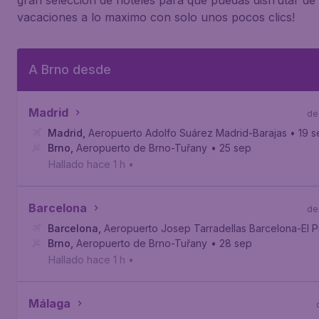
gran seleccion de hoteles para que puedas disfrutar de 
vacaciones a lo maximo con solo unos pocos clics!
A Brno desde
Madrid
de
Madrid
,
Aeropuerto Adolfo Suárez Madrid-Barajas
• 19 
Brno
,
Aeropuerto de Brno-Tuřany
• 25 sep
Hallado hace 1 h
•
Barcelona
de
Barcelona
,
Aeropuerto Josep Tarradellas Barcelona-El P
Brno
,
Aeropuerto de Brno-Tuřany
• 28 sep
Hallado hace 1 h
•
Málaga