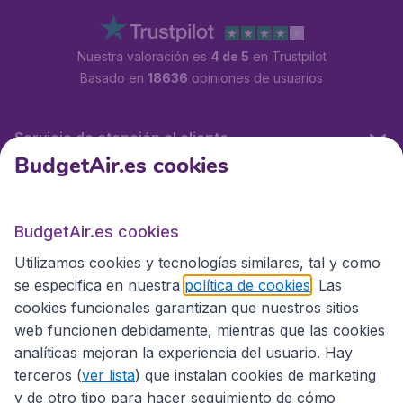
Nuestra valoración es
4 de 5
en Trustpilot
Basado en
18636
opiniones de usuarios
Servicio de atención al cliente
BudgetAir.es cookies
BudgetAir.es
BudgetAir.es cookies
Utilizamos cookies y tecnologías similares, tal y como
Sitios internacionales
se especifica en nuestra
política de cookies
. Las
cookies funcionales garantizan que nuestros sitios
web funcionen debidamente, mientras que las cookies
analíticas mejoran la experiencia del usuario. Hay
terceros (
ver lista
) que instalan cookies de marketing
y de otro tipo para hacer seguimiento de cómo