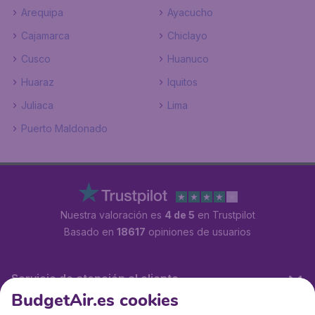
Arequipa
Ayacucho
Cajamarca
Chiclayo
Cusco
Huanuco
Huaraz
Iquitos
Juliaca
Lima
Puerto Maldonado
Nuestra valoración es
4 de 5
en Trustpilot
Basado en
18617
opiniones de usuarios
Servicio de atención al cliente
BudgetAir.es cookies