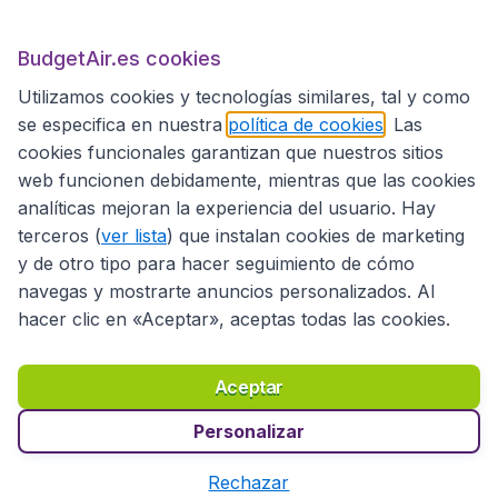
BudgetAir.es
BudgetAir.es cookies
Utilizamos cookies y tecnologías similares, tal y como
Sitios internacionales
se especifica en nuestra
política de cookies
. Las
cookies funcionales garantizan que nuestros sitios
web funcionen debidamente, mientras que las cookies
analíticas mejoran la experiencia del usuario. Hay
terceros (
ver lista
) que instalan cookies de marketing
y de otro tipo para hacer seguimiento de cómo
navegas y mostrarte anuncios personalizados. Al
hacer clic en «Aceptar», aceptas todas las cookies.
Declaración de accesibilidad
Condiciones
Aviso legal
Privacidad
Cookies
Aceptar
Copyright © 2026
Personalizar
Rechazar