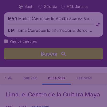
Vuelta
Sólo ida
Múlt. destinos
Madrid (Aeropuerto Adolfo Suárez Madr
MAD
id-Barajas), España
Lima (Aeropuerto Internacional Jorge C
LIM
hávez), Perú
Vuelos directos
Buscar
 A LIMA
QUÉ VER
QUÉ HACER
48 HORAS
Lima: el Centro de la Cultura Maya