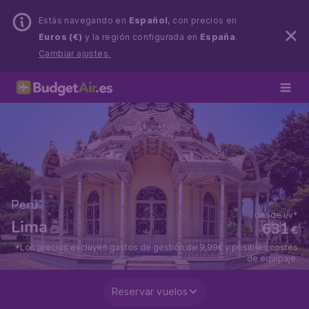
Estás navegando en
Español
, con precios en
Euros (€)
y la región configurada en
España
.
Cambiar ajustes.
Perú
desde i/v*
Lima
631
€
*Los precios excluyen gastos de gestión de 9,99€ y posibles costes
de equipaje.
Reservar vuelos