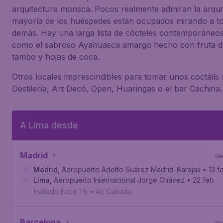
arquitectura morisca. Pocos realmente admiran la arquit
mayoría de los huéspedes están ocupados mirando a to
demás. Hay una larga lista de cócteles contemporáneos
como el sabroso Ayahuasca amargo hecho con fruta de
tambo y hojas de coca.
Otros locales imprescindibles para tomar unos coctáils 
Destilería, Art Decó, Open, Huaringas o el bar Cachina.
A Lima desde
Madrid
de
Madrid
,
Aeropuerto Adolfo Suárez Madrid-Barajas
• 13 f
Lima
,
Aeropuerto Internacional Jorge Chávez
• 22 feb
Hallado hace 1 h
•
Air Canada
Barcelona
de