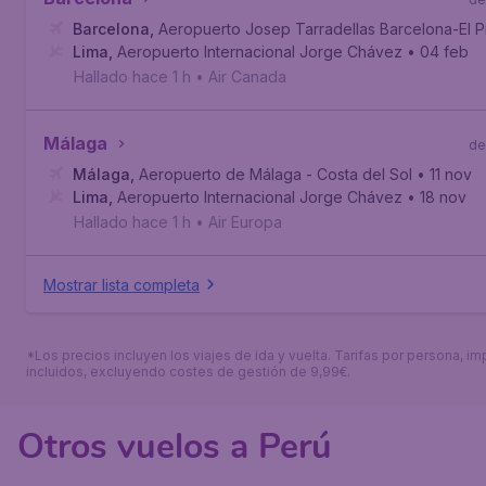
Barcelona
,
Aeropuerto Josep Tarradellas Barcelona-El P
Lima
,
Aeropuerto Internacional Jorge Chávez
• 04 feb
Hallado hace 1 h
•
Air Canada
Málaga
de
Málaga
,
Aeropuerto de Málaga - Costa del Sol
• 11 nov
Lima
,
Aeropuerto Internacional Jorge Chávez
• 18 nov
Hallado hace 1 h
•
Air Europa
Mostrar lista completa
*Los precios incluyen los viajes de ida y vuelta. Tarifas por persona, i
incluidos, excluyendo costes de gestión de 9,99€.
Otros vuelos a Perú