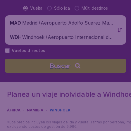
Vuelta
Sólo ida
Múlt. destinos
Madrid (Aeropuerto Adolfo Suárez Madr
MAD
id-Barajas), España
Windhoek (Aeropuerto Internacional de
WDH
Windhoek Hosea Kutako), Namibia
Vuelos directos
Buscar
Planea un viaje inolvidable a Windho
ÁFRICA
NAMIBIA
WINDHOEK
*Los precios incluyen los viajes de ida y vuelta. Tarifas por persona, im
excluyendo costes de gestión de 9,99€.