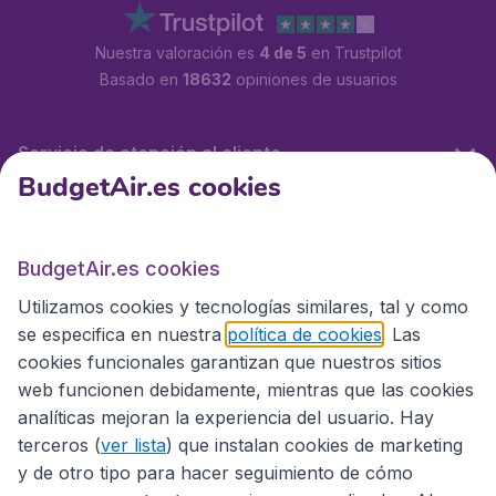
Nuestra valoración es
4 de 5
en Trustpilot
Basado en
18632
opiniones de usuarios
Servicio de atención al cliente
BudgetAir.es cookies
BudgetAir.es
BudgetAir.es cookies
Utilizamos cookies y tecnologías similares, tal y como
Sitios internacionales
se especifica en nuestra
política de cookies
. Las
cookies funcionales garantizan que nuestros sitios
web funcionen debidamente, mientras que las cookies
analíticas mejoran la experiencia del usuario. Hay
terceros (
ver lista
) que instalan cookies de marketing
y de otro tipo para hacer seguimiento de cómo