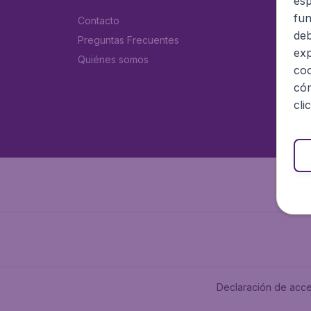
esp
fun
Contacto
deb
Preguntas Frecuentes
exp
Quiénes somos
coo
cóm
cli
Declaración de acce