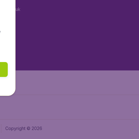
tAir.co.uk
aden.de
tAir.fr
e
tAir.nl
aden.at
Air.it
Copyright © 2026