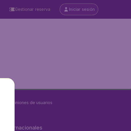
Gestionar reserva
Iniciar sesión
8632
opiniones de usuarios
os internacionales