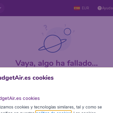
EUR
Ayuda
Vaya, algo ha fallado...
dgetAir.es cookies
 5
en Trustpilot
Basado en
1
dgetAir.es cookies
lizamos cookies y tecnologías similares, tal y como se
BudgetAir.es
Siti