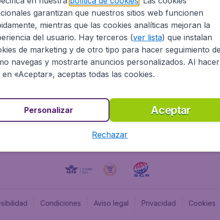
ecifica en nuestra
política de cookies
. Las cookies
cionales garantizan que nuestros sitios web funcionen
Programa afiliados
Budge
idamente, mientras que las cookies analíticas mejoran la
Información Legal
Flugl
eriencia del usuario. Hay terceros (
ver lista
) que instalan
Oportunidades profesionales
Budge
kies de marketing y de otro tipo para hacer seguimiento d
Budge
o navegas y mostrarte anuncios personalizados. Al hacer
Flugl
c en «Aceptar», aceptas todas las cookies.
Budget
Aceptar
Personalizar
Rechazar
sibilidad
Condiciones
Aviso legal
Privacidad
Cookies