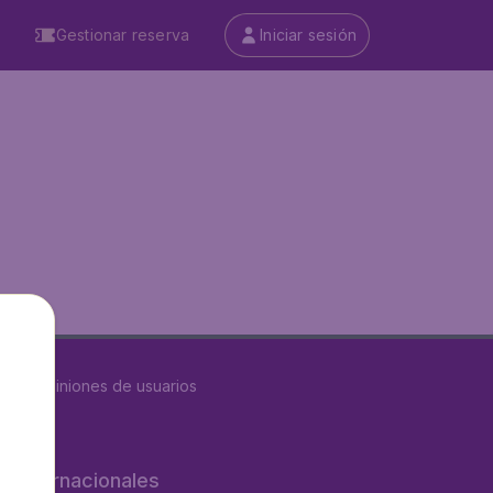
Gestionar reserva
Iniciar sesión
8626
opiniones de usuarios
os internacionales