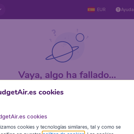
EUR
Ayuda
Vaya, algo ha fallado...
dgetAir.es cookies
 5
en Trustpilot
Basado en
1
dgetAir.es cookies
lizamos cookies y tecnologías similares, tal y como se
BudgetAir.es
Siti