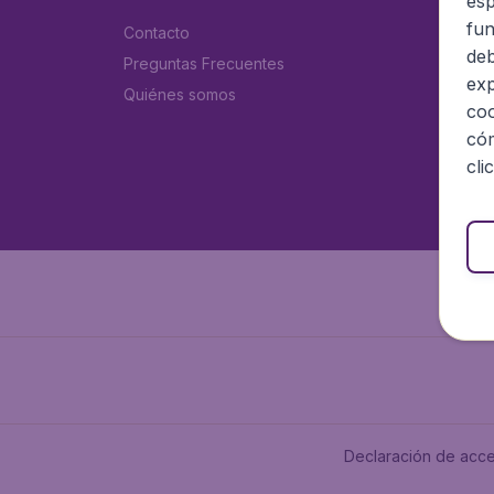
esp
fun
Contacto
deb
Preguntas Frecuentes
exp
Quiénes somos
coo
cóm
cli
Declaración de acce