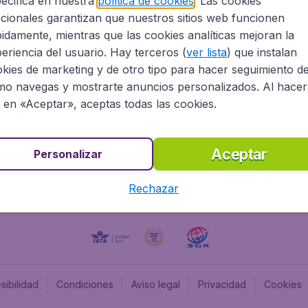
ecifica en nuestra
política de cookies
. Las cookies
cionales garantizan que nuestros sitios web funcionen
Programa afiliados
Budge
idamente, mientras que las cookies analíticas mejoran la
Información Legal
Flugl
eriencia del usuario. Hay terceros (
ver lista
) que instalan
Oportunidades profesionales
Budge
kies de marketing y de otro tipo para hacer seguimiento d
Budge
o navegas y mostrarte anuncios personalizados. Al hacer
Flugl
c en «Aceptar», aceptas todas las cookies.
Budget
Aceptar
Personalizar
Rechazar
sibilidad
Condiciones
Aviso legal
Privacidad
Cookies