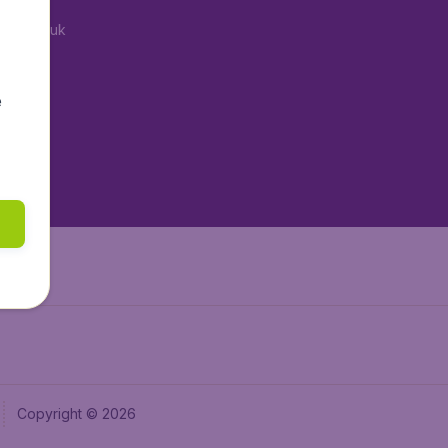
tAir.co.uk
aden.de
tAir.fr
e
tAir.nl
aden.at
Air.it
Copyright © 2026