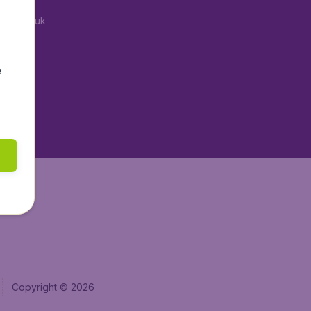
tAir.co.uk
aden.de
tAir.fr
e
tAir.nl
aden.at
Air.it
Copyright © 2026