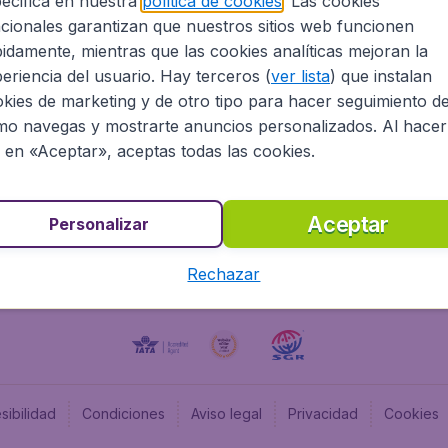
ecifica en nuestra
política de cookies
. Las cookies
cionales garantizan que nuestros sitios web funcionen
Programa afiliados
Budge
idamente, mientras que las cookies analíticas mejoran la
Información Legal
Flugl
eriencia del usuario. Hay terceros (
ver lista
) que instalan
Oportunidades profesionales
Budge
kies de marketing y de otro tipo para hacer seguimiento d
Budge
o navegas y mostrarte anuncios personalizados. Al hacer
Flugl
c en «Aceptar», aceptas todas las cookies.
Budget
Aceptar
Personalizar
Rechazar
sibilidad
Condiciones
Aviso legal
Privacidad
Cookies