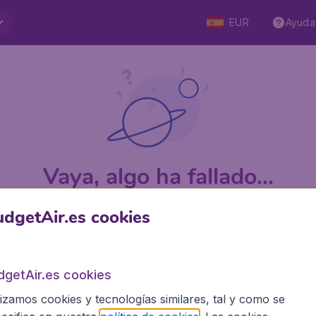
EUR
Ayuda
Vaya, algo ha fallado...
dgetAir.es cookies
 5
en Trustpilot
Basado en
1
dgetAir.es cookies
lizamos cookies y tecnologías similares, tal y como se
BudgetAir.es
Siti