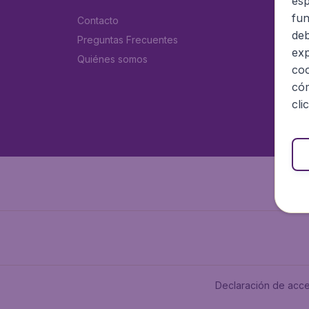
esp
fun
Contacto
deb
Preguntas Frecuentes
exp
Quiénes somos
coo
cóm
cli
Declaración de acce