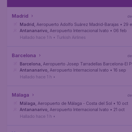
Madrid
de
Madrid
,
Aeropuerto Adolfo Suárez Madrid-Barajas
• 29 
Antananarivo
,
Aeropuerto Internacional Ivato
• 06 feb
Hallado hace 1 h
•
Turkish Airlines
Barcelona
de
Barcelona
,
Aeropuerto Josep Tarradellas Barcelona-El P
Antananarivo
,
Aeropuerto Internacional Ivato
• 16 sep
Hallado hace 1 h
•
Málaga
de
Málaga
,
Aeropuerto de Málaga - Costa del Sol
• 10 oct
Antananarivo
,
Aeropuerto Internacional Ivato
• 21 oct
Hallado hace 1 h
•