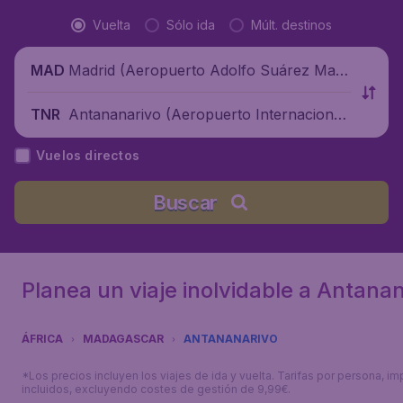
Vuelta
Sólo ida
Múlt. destinos
Madrid (Aeropuerto Adolfo Suárez Madr
MAD
id-Barajas), España
Antananarivo (Aeropuerto Internacional
TNR
Ivato), Madagascar
Vuelos directos
Buscar
Planea un viaje inolvidable a Antana
ÁFRICA
MADAGASCAR
ANTANANARIVO
*Los precios incluyen los viajes de ida y vuelta. Tarifas por persona, i
incluidos, excluyendo costes de gestión de 9,99€.