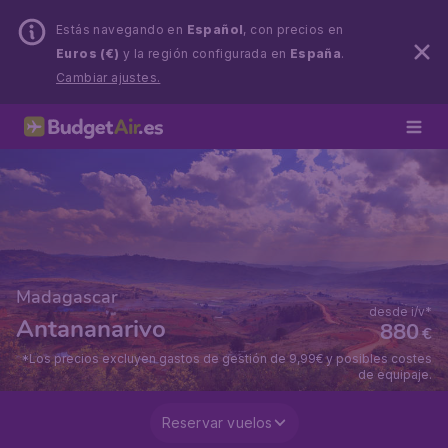
Estás navegando en
Español
, con precios en
Euros (€)
y la región configurada en
España
.
Cambiar ajustes.
Madagascar
desde i/v*
Antananarivo
880
€
*Los precios excluyen gastos de gestión de 9,99€ y posibles costes
de equipaje.
Reservar vuelos