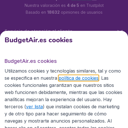
Nuestra valoración es
4 de 5
en Trustpilot
Basado en
18632
opiniones de usuarios
Servicio de atención al cliente
BudgetAir.es cookies
BudgetAir.es
BudgetAir.es cookies
Utilizamos cookies y tecnologías similares, tal y como
Sitios internacionales
se especifica en nuestra
política de cookies
. Las
cookies funcionales garantizan que nuestros sitios
web funcionen debidamente, mientras que las cookies
analíticas mejoran la experiencia del usuario. Hay
terceros (
ver lista
) que instalan cookies de marketing
y de otro tipo para hacer seguimiento de cómo
navegas y mostrarte anuncios personalizados. Al