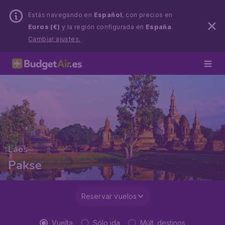
Estás navegando en
Español
, con precios en
Euros (€)
y la región configurada en
España
.
Cambiar ajustes.
Laos
Pakse
Reservar vuelos
Vuelta
Sólo ida
Múlt. destinos