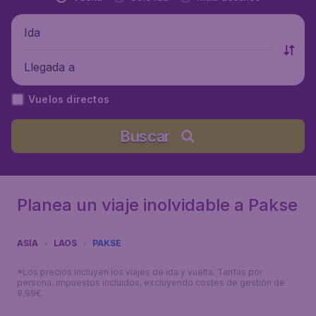
Ida
Llegada a
Vuelos directos
Buscar
Planea un viaje inolvidable a Pakse
ASIA
LAOS
PAKSE
*Los precios incluyen los viajes de ida y vuelta. Tarifas por
persona, impuestos incluidos, excluyendo costes de gestión de
9,99€.