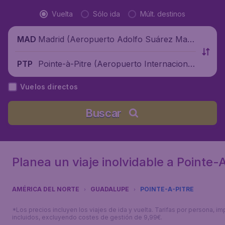
Vuelta
Sólo ida
Múlt. destinos
Madrid (Aeropuerto Adolfo Suárez Madr
MAD
id-Barajas), España
Pointe-à-Pitre (Aeropuerto Internacional
PTP
de Pointe-à-Pitre), Guadalupe
Vuelos directos
Buscar
Planea un viaje inolvidable a Pointe-
AMÉRICA DEL NORTE
GUADALUPE
POINTE-A-PITRE
*Los precios incluyen los viajes de ida y vuelta. Tarifas por persona, i
incluidos, excluyendo costes de gestión de 9,99€.