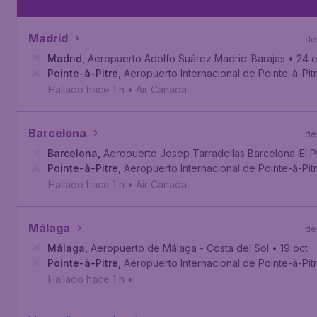
Madrid
de
Madrid
,
Aeropuerto Adolfo Suárez Madrid-Barajas
• 24 
Pointe-à-Pitre
,
Aeropuerto Internacional de Pointe-à-Pit
Hallado hace 1 h
•
Air Canada
Barcelona
de
Barcelona
,
Aeropuerto Josep Tarradellas Barcelona-El P
Pointe-à-Pitre
,
Aeropuerto Internacional de Pointe-à-Pit
Hallado hace 1 h
•
Air Canada
Málaga
de
Málaga
,
Aeropuerto de Málaga - Costa del Sol
• 19 oct
Pointe-à-Pitre
,
Aeropuerto Internacional de Pointe-à-Pit
Hallado hace 1 h
•