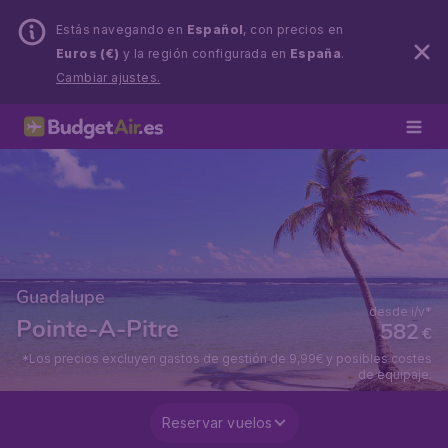
Estás navegando en
Español
, con precios en
Euros (€)
y la región configurada en
España
.
Cambiar ajustes.
Guadalupe
desde i/v*
Pointe-A-Pitre
582
€
*Los precios excluyen gastos de gestión de 9,99€ y posibles costes
de equipaje.
Reservar vuelos