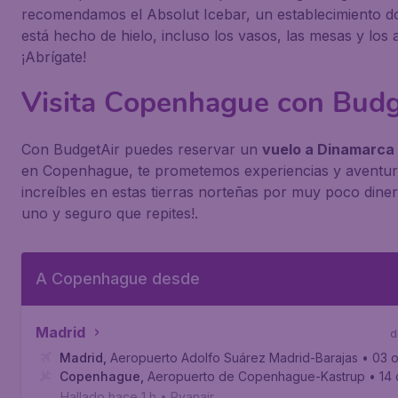
recomendamos el Absolut Icebar, un establecimiento d
está hecho de hielo, incluso los vasos, las mesas y los 
¡Abrígate!
Visita Copenhague con Budg
Con BudgetAir puedes reservar un
vuelo a Dinamarca
en Copenhague, te prometemos experiencias y aventu
increíbles en estas tierras norteñas por muy poco dine
uno y seguro que repites!.
A Copenhague desde
Madrid
d
Madrid
,
Aeropuerto Adolfo Suárez Madrid-Barajas
• 03 o
Copenhague
,
Aeropuerto de Copenhague-Kastrup
• 14 
Hallado hace 1 h
•
Ryanair