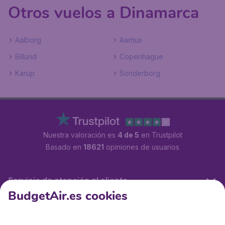
Otros vuelos a Dinamarca
Aalborg
Aarhus
Billund
Copenhague
Karup
Sonderborg
Nuestra valoración es
4 de 5
en Trustpilot
Basado en
18621
opiniones de usuarios
Servicio de atención al cliente
BudgetAir.es cookies
BudgetAir.es