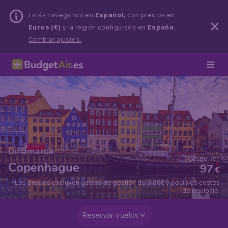
Estás navegando en
Español
, con precios en
Euros (€)
y la región configurada en
España
.
Cambiar ajustes.
Dinamarca
desde i/v*
Copenhague
97
€
*Los precios excluyen gastos de gestión de 9,99€ y posibles costes
de equipaje.
Reservar vuelos