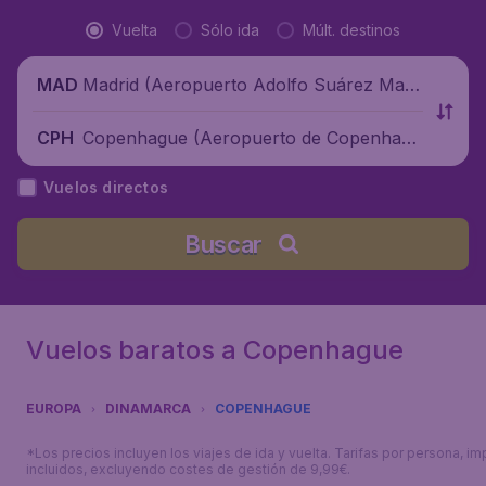
Vuelta
Sólo ida
Múlt. destinos
Madrid (Aeropuerto Adolfo Suárez Madr
MAD
id-Barajas), España
Copenhague (Aeropuerto de Copenhagu
CPH
e-Kastrup), Dinamarca
Vuelos directos
Buscar
Vuelos baratos a Copenhague
EUROPA
DINAMARCA
COPENHAGUE
*Los precios incluyen los viajes de ida y vuelta. Tarifas por persona, i
incluidos, excluyendo costes de gestión de 9,99€.