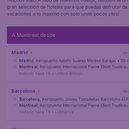
muchos mas).A lado de nuestros vuelos, tambien te o
gran seleccion de hoteles para que puedas disfrutar de 
vacaciones a lo maximo con solo unos pocos clics!
A Montreal desde
Madrid
de
Madrid
,
Aeropuerto Adolfo Suárez Madrid-Barajas
• 09 
Montreal
,
Aeropuerto Internacional Pierre Elliott Trudeau
Hallado hace 1 h
•
United Airlines
Barcelona
de
Barcelona
,
Aeropuerto Josep Tarradellas Barcelona-El P
Montreal
,
Aeropuerto Internacional Pierre Elliott Trudeau
Hallado hace 1 h
•
Lufthansa