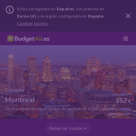
Estás navegando en
Español
, con precios en
Euros (€)
y la región configurada en
España
.
Cambiar ajustes.
Canada
desde i/v*
Montreal
357
€
*Los precios excluyen gastos de gestión de 9,99€ y posibles costes
de equipaje.
Reservar vuelos