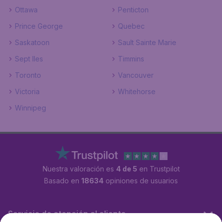
Ottawa
Penticton
Prince George
Quebec
Saskatoon
Sault Sainte Marie
Sept Iles
Timmins
Toronto
Vancouver
Victoria
Whitehorse
Winnipeg
Nuestra valoración es
4 de 5
en Trustpilot
Basado en
18634
opiniones de usuarios
Servicio de atención al cliente