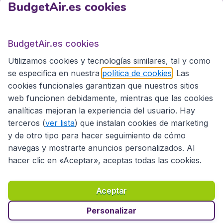
BudgetAir.es cookies
BudgetAir.es
BudgetAir.es cookies
Utilizamos cookies y tecnologías similares, tal y como
Sitios internacionales
se especifica en nuestra
política de cookies
. Las
cookies funcionales garantizan que nuestros sitios
web funcionen debidamente, mientras que las cookies
analíticas mejoran la experiencia del usuario. Hay
terceros (
ver lista
) que instalan cookies de marketing
y de otro tipo para hacer seguimiento de cómo
navegas y mostrarte anuncios personalizados. Al
hacer clic en «Aceptar», aceptas todas las cookies.
Declaración de accesibilidad
Condiciones
Aviso legal
Privacidad
Cookies
Aceptar
Copyright © 2026
Personalizar