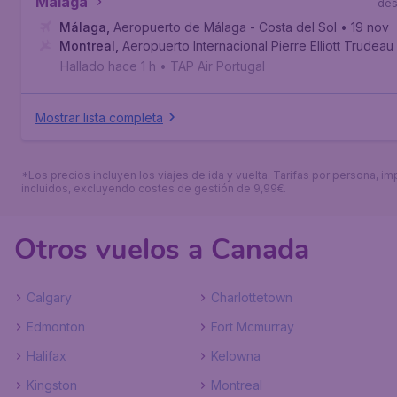
Málaga
de
Málaga
,
Aeropuerto de Málaga - Costa del Sol
• 19 nov
Montreal
,
Aeropuerto Internacional Pierre Elliott Trudeau
Hallado hace 1 h
•
TAP Air Portugal
Mostrar lista completa
*Los precios incluyen los viajes de ida y vuelta. Tarifas por persona, i
incluidos, excluyendo costes de gestión de 9,99€.
Otros vuelos a Canada
Calgary
Charlottetown
Edmonton
Fort Mcmurray
Halifax
Kelowna
Kingston
Montreal