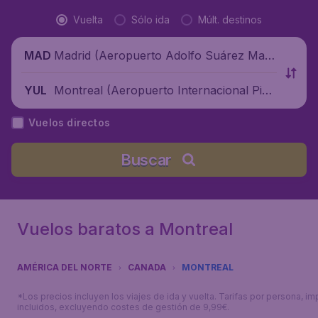
Vuelta
Sólo ida
Múlt. destinos
Madrid (Aeropuerto Adolfo Suárez Madr
MAD
id-Barajas), España
Montreal (Aeropuerto Internacional Pier
YUL
re Elliott Trudeau), Canadá
Vuelos directos
Buscar
Vuelos baratos a Montreal
AMÉRICA DEL NORTE
CANADA
MONTREAL
*Los precios incluyen los viajes de ida y vuelta. Tarifas por persona, i
incluidos, excluyendo costes de gestión de 9,99€.