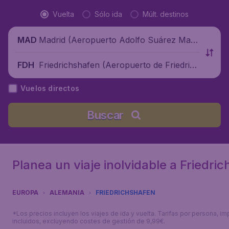
Vuelta
Sólo ida
Múlt. destinos
Madrid (Aeropuerto Adolfo Suárez Madr
MAD
id-Barajas), España
Friedrichshafen (Aeropuerto de Friedrich
FDH
shafen), Alemania
Vuelos directos
Buscar
Planea un viaje inolvidable a Friedri
EUROPA
ALEMANIA
FRIEDRICHSHAFEN
*Los precios incluyen los viajes de ida y vuelta. Tarifas por persona, i
incluidos, excluyendo costes de gestión de 9,99€.