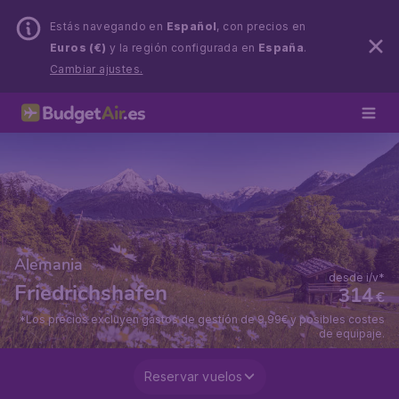
Estás navegando en
Español
, con precios en
Euros (€)
y la región configurada en
España
.
Cambiar ajustes.
Alemania
desde i/v*
Friedrichshafen
314
€
*Los precios excluyen gastos de gestión de 9,99€ y posibles costes
de equipaje.
Reservar vuelos