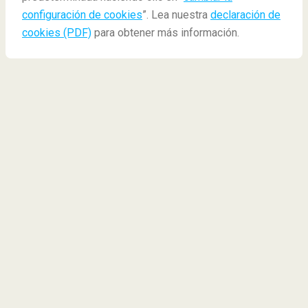
configuración de cookies
”. Lea nuestra
declaración de
cookies (PDF)
para obtener más información.
Cómo evitar el jet lag
Si alguna vez has viajado en un vuelo que pasa por
diferentes zonas horarias, entonces es probable que
hayas experimentado la pesadilla que un jet lag
supone. Agotamiento, mal humor, hambre en
momentos inapropiados o dificultad para
concentrarse son sólo algunos de sus síntomas.
A continuación, te damos algunos consejos para
salvarte del mal trago que supone el jet lag.
Descubre más:
¿Qué es el jet lag?
¿Cuáles son los síntomas del jet lag?