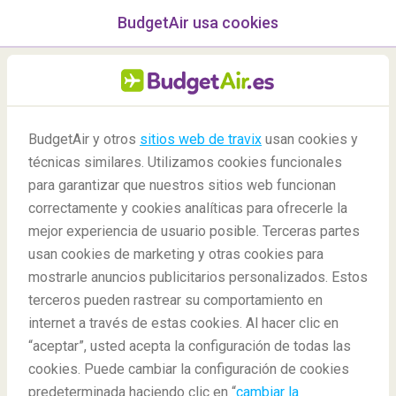
BudgetAir usa cookies
menú
/Blog
BudgetAir y otros
sitios web de travix
usan cookies y
Consejos sobre
técnicas similares. Utilizamos cookies funcionales
para garantizar que nuestros sitios web funcionan
06/01/2020
-
By
Bea
correctamente y cookies analíticas para ofrecerle la
mejor experiencia de usuario posible. Terceras partes
usan cookies de marketing y otras cookies para
mostrarle anuncios publicitarios personalizados. Estos
terceros pueden rastrear su comportamiento en
internet a través de estas cookies. Al hacer clic en
Cómo evitar el jet lag en viajes largos
“aceptar”, usted acepta la configuración de todas las
cookies. Puede cambiar la configuración de cookies
predeterminada haciendo clic en “
cambiar la
Blog
Tips
Cómo evitar el jet lag