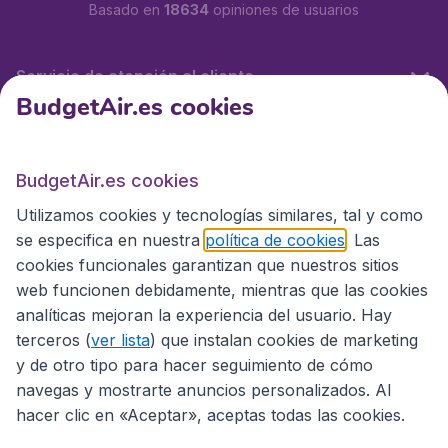
Basado en
18634
opiniones de usuarios
Servicio de atención al cliente
BudgetAir.es cookies
BudgetAir.es
BudgetAir.es cookies
Utilizamos cookies y tecnologías similares, tal y como
Sitios internacionales
se especifica en nuestra
política de cookies
. Las
cookies funcionales garantizan que nuestros sitios
web funcionen debidamente, mientras que las cookies
analíticas mejoran la experiencia del usuario. Hay
terceros (
ver lista
) que instalan cookies de marketing
y de otro tipo para hacer seguimiento de cómo
navegas y mostrarte anuncios personalizados. Al
hacer clic en «Aceptar», aceptas todas las cookies.