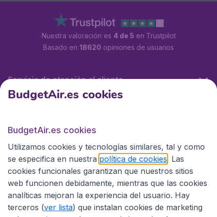
Nuestra valoración es
4 de 5
en Trustpilot
Basado en
18620
opiniones de usuarios
Servicio de atención al cliente
BudgetAir.es cookies
BudgetAir.es
BudgetAir.es cookies
Utilizamos cookies y tecnologías similares, tal y como
Sitios internacionales
se especifica en nuestra
política de cookies
. Las
cookies funcionales garantizan que nuestros sitios
web funcionen debidamente, mientras que las cookies
analíticas mejoran la experiencia del usuario. Hay
terceros (
ver lista
) que instalan cookies de marketing