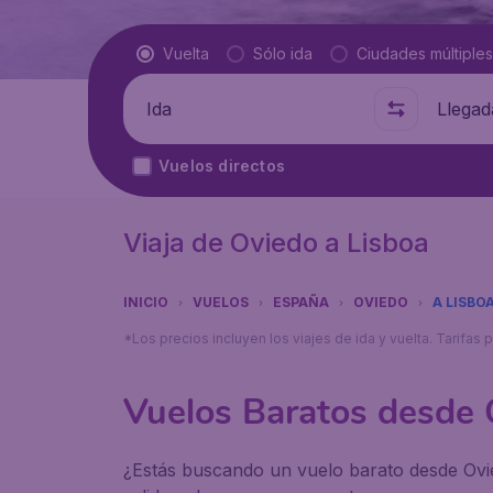
Tipo de vuelo
Vuelta
Sólo ida
Ciudades múltiples
Salida de
A dónde
Vuelos directos
Viaja de Oviedo a Lisboa
INICIO
VUELOS
ESPAÑA
OVIEDO
A LISBO
*Los precios incluyen los viajes de ida y vuelta. Tarifa
Vuelos Baratos desde 
¿Estás buscando un vuelo barato desde Ovied