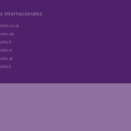
os internacionales
tAir.co.uk
aden.de
tAir.fr
tAir.nl
aden.at
Air.it