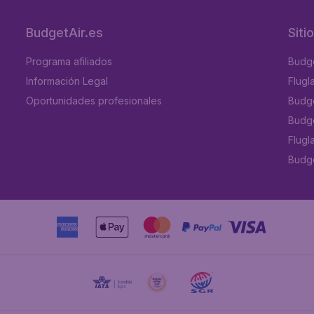
BudgetAir.es
Siti
Programa afiliados
Budge
Información Legal
Flugl
Oportunidades profesionales
Budge
Budge
Flugl
Budget