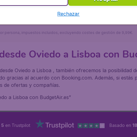
drás un viaje agradable garantizado. En BudgetAir.es, enco
resa europea líder en el sector turístico y te ayudará en t
Rechazar
s por persona, impuestos incluidos, excluyendo costes de gestión de 9,99€.
desde Oviedo a Lisboa con Bu
desde Oviedo a Lisboa , también ofrecemos la posibilidad 
ndo gracias al acuerdo con Booking.com. Además, si estás 
 de ofertas y compañías.
iedo a Lisboa con BudgetAir.es”
 5
en Trustpilot
Basado en
1