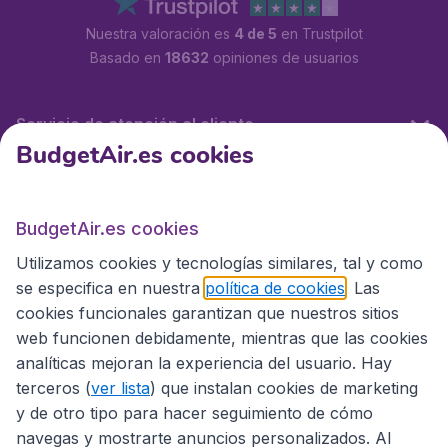
Nuestra valoración es
4 de 5
en Trustpilot
Basado en
18632
opiniones de usuarios
Servicio de atención al cliente
BudgetAir.es cookies
BudgetAir.es
BudgetAir.es cookies
Utilizamos cookies y tecnologías similares, tal y como
Sitios internacionales
se especifica en nuestra
política de cookies
. Las
cookies funcionales garantizan que nuestros sitios
web funcionen debidamente, mientras que las cookies
analíticas mejoran la experiencia del usuario. Hay
terceros (
ver lista
) que instalan cookies de marketing
y de otro tipo para hacer seguimiento de cómo
navegas y mostrarte anuncios personalizados. Al