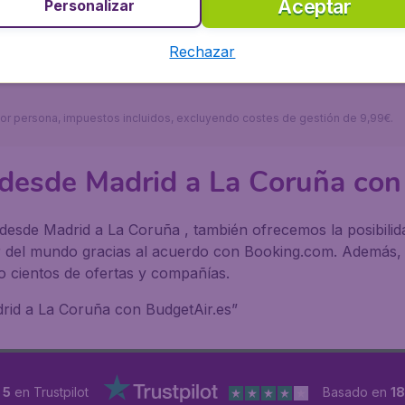
Aceptar
Personalizar
ura única, la población local, el impresionante paisaje, mu
Air tendrás un viaje agradable garantizado. En BudgetAir.
 es una empresa europea líder en el sector turístico y te a
Rechazar
s por persona, impuestos incluidos, excluyendo costes de gestión de 9,99€.
 desde Madrid a La Coruña con
desde Madrid a La Coruña , también ofrecemos la posibilid
r del mundo gracias al acuerdo con Booking.com. Además, 
 cientos de ofertas y compañías.
drid a La Coruña con BudgetAir.es”
 5
en Trustpilot
Basado en
1