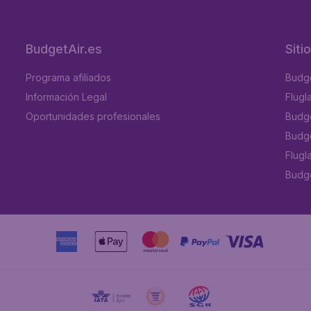
BudgetAir.es
Siti
Programa afiliados
Budge
Información Legal
Flugl
Oportunidades profesionales
Budge
Budge
Flugl
Budget