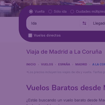
Tipo de vuelo
Vuelta
Sólo ida
Ciudades múltiples
Salida de
A dónde
Vuelos directos
Viaja de Madrid a La Coruña
INICIO
VUELOS
ESPAÑA
MADRID
A LA C
*Los precios incluyen los viajes de ida y vuelta. Tarifa
Vuelos Baratos desde 
¿Estás buscando un vuelo barato desde Madri