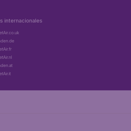
os internacionales
tAir.co.uk
aden.de
tAir.fr
tAir.nl
aden.at
Air.it