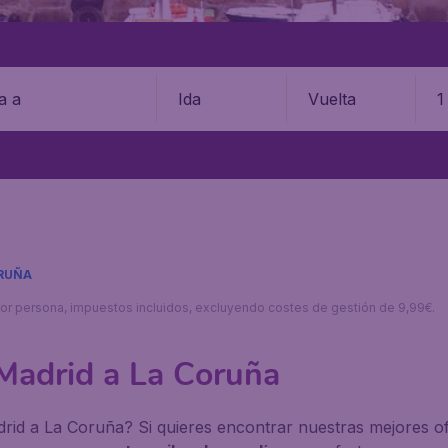
Ida
Vuelta
1
ORUÑA
s por persona, impuestos incluidos, excluyendo costes de gestión de 9,99€.
Madrid a La Coruña
d a La Coruña? Si quieres encontrar nuestras mejores ofer