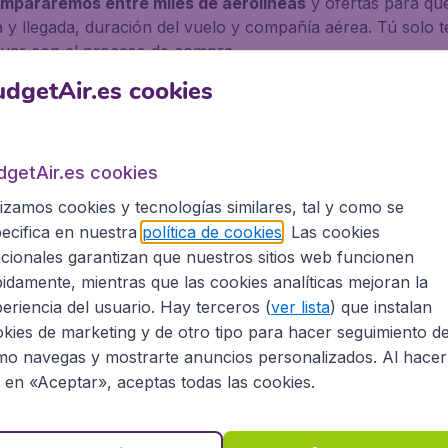
mpararemos entre miles de aerolíneas
y ofertas para que
 y llegada, duración del vuelo y compañía aérea. Tú solo 
nuar con el proceso de compra.
dgetAir.es cookies
dgetAir.es cookies
a. El
aeropuerto de Madrid-Barajas
, (código IATA: MAD)
o de nombre en el 2014, en homenaje al ya difunto ex-pres
lizamos cookies y tecnologías similares, tal y como se
ro de Madrid.
ecifica en nuestra
política de cookies
. Las cookies
cionales garantizan que nuestros sitios web funcionen
 es el primer aeropuerto español por tráfico de pasajeros
idamente, mientras que las cookies analíticas mejoran la
 aeropuertos europeos según datos del 2014 de la Agencia E
eriencia del usuario. Hay terceros (
ver lista
) que instalan
l 2014, con más de 29 millones y medio de pasajeros anuales
kies de marketing y de otro tipo para hacer seguimiento d
o navegas y mostrarte anuncios personalizados. Al hacer
c en «Aceptar», aceptas todas las cookies.