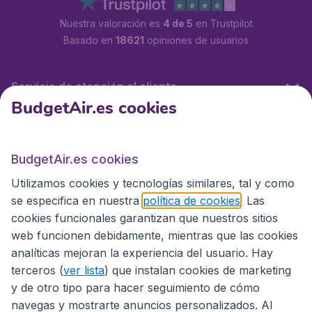
Nuestra valoración es
4 de 5
en Trustpilot
Basado en
18621
opiniones de usuarios
Servicio de atención al cliente
BudgetAir.es cookies
BudgetAir.es
BudgetAir.es cookies
Utilizamos cookies y tecnologías similares, tal y como
Sitios internacionales
se especifica en nuestra
política de cookies
. Las
cookies funcionales garantizan que nuestros sitios
web funcionen debidamente, mientras que las cookies
analíticas mejoran la experiencia del usuario. Hay
terceros (
ver lista
) que instalan cookies de marketing
y de otro tipo para hacer seguimiento de cómo
navegas y mostrarte anuncios personalizados. Al