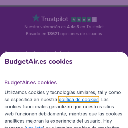
Nuestra valoración es
4 de 5
en Trustpilot
Basado en
18621
opiniones de usuarios
Servicio de atención al cliente
BudgetAir.es cookies
BudgetAir.es
BudgetAir.es cookies
Utilizamos cookies y tecnologías similares, tal y como
Sitios internacionales
se especifica en nuestra
política de cookies
. Las
cookies funcionales garantizan que nuestros sitios
web funcionen debidamente, mientras que las cookies
analíticas mejoran la experiencia del usuario. Hay