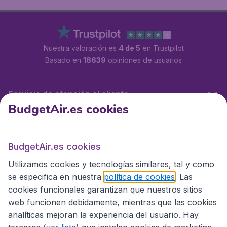
Nuestra valoración es
4 de 5
en Trustpilot
Basado en
18639
opiniones de usuarios
Servicio de atención al cliente
BudgetAir.es cookies
BudgetAir.es
BudgetAir.es cookies
Utilizamos cookies y tecnologías similares, tal y como
Sitios internacionales
se especifica en nuestra
política de cookies
. Las
cookies funcionales garantizan que nuestros sitios
web funcionen debidamente, mientras que las cookies
analíticas mejoran la experiencia del usuario. Hay