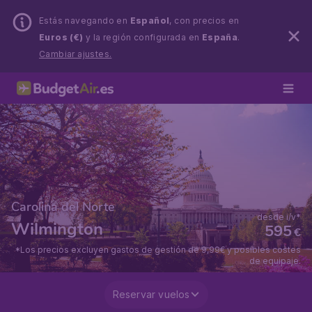
Estás navegando en
Español
, con precios en
Euros (€)
y la región configurada en
España
.
Cambiar ajustes.
Carolina del Norte
desde i/v*
Wilmington
595
€
*Los precios excluyen gastos de gestión de 9,99€ y posibles costes
de equipaje.
Reservar vuelos