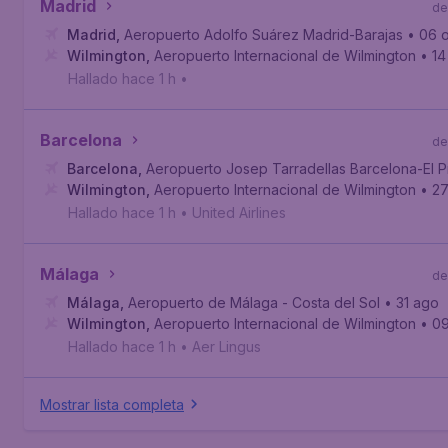
Madrid
de
Madrid
,
Aeropuerto Adolfo Suárez Madrid-Barajas
• 06 
Wilmington
,
Aeropuerto Internacional de Wilmington
• 14
Hallado hace 1 h
•
Barcelona
de
Barcelona
,
Aeropuerto Josep Tarradellas Barcelona-El P
Wilmington
,
Aeropuerto Internacional de Wilmington
• 2
Hallado hace 1 h
•
United Airlines
Málaga
de
Málaga
,
Aeropuerto de Málaga - Costa del Sol
• 31 ago
Wilmington
,
Aeropuerto Internacional de Wilmington
• 0
Hallado hace 1 h
•
Aer Lingus
Mostrar lista completa