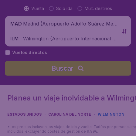
Vuelta
Sólo ida
Múlt. destinos
Madrid (Aeropuerto Adolfo Suárez Madr
MAD
id-Barajas), España
Wilmington (Aeropuerto Internacional de
ILM
Wilmington), Estados Unidos
Vuelos directos
Buscar
Planea un viaje inolvidable a Wilming
ESTADOS UNIDOS
CAROLINA DEL NORTE
WILMINGTON
*Los precios incluyen los viajes de ida y vuelta. Tarifas por persona, i
incluidos, excluyendo costes de gestión de 9,99€.