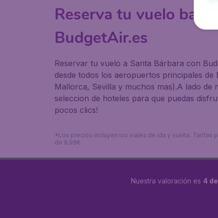
Reserva tu vuelo bara
BudgetAir.es
Reservar tu vuelo a Santa Bárbara con Budg
desde todos los aeropuertos principales de 
Mallorca, Sevilla y muchos mas).A lado de 
seleccion de hoteles para que puedas disfr
pocos clics!
*Los precios incluyen los viajes de ida y vuelta. Tarifa
de 9,99€.
Nuestra valoración es
4 de