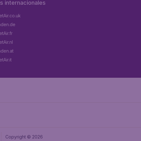
os internacionales
tAir.co.uk
aden.de
tAir.fr
tAir.nl
aden.at
Air.it
Copyright © 2026