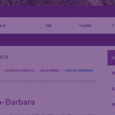
Ida
Vuelta
1
ara
A
ESTADOS UNIDOS
CALIFORNIA
SANTA-BARBARA
M
s por persona, impuestos incluidos, excluyendo costes de gestión
B
a-Barbara
M