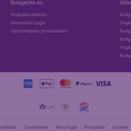
BudgetAir.es
Siti
Programa afiliados
Budge
Información Legal
Flugl
Oportunidades profesionales
Budge
Budge
Flugl
Budget
sibilidad
Condiciones
Aviso legal
Privacidad
Cookies