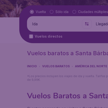
Tipo de vuelo
Vuelta
Sólo ida
Ciudades múltiples
Salida de
A dónde
Vuelos directos
Vuelos baratos a Santa Bárb
INICIO
VUELOS BARATOS
AMÉRICA DEL NORTE
*Los precios incluyen los viajes de ida y vuelta. Tarifa
de 9,99€.
Vuelos Baratos a Sant