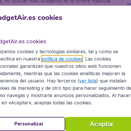
a, no buscas mas! BudgetAir.es te ofrece nuestras
Mo
eliges tu destino, la fecha de salida y regreso, el
mos los vuelos mas baratos con distintas opciones
dgetAir.es cookies
? Siempre te damos
dgetAir.es cookies
as de vuelo!
lizamos cookies y tecnologías similares, tal y como se
ecifica en nuestra
política de cookies
. Las cookies
cionales garantizan que nuestros sitios web funcionen
on amigos o con toda la familia, BudgetAir.es
 vuelos con mas de 500 aerolineas, incluido low-
idamente, mientras que las cookies analíticas mejoran la
!
eriencia del usuario. Hay terceros (
ver lista
) que instalan
kies de marketing y de otro tipo para hacer seguimiento d
nta Bárbara en BudgetAir.es?
o navegas y mostrarte anuncios personalizados. Al hacer
c en «Aceptar», aceptas todas las cookies.
Aceptar
Personalizar
as a nuestra colaboracion con Booking.com