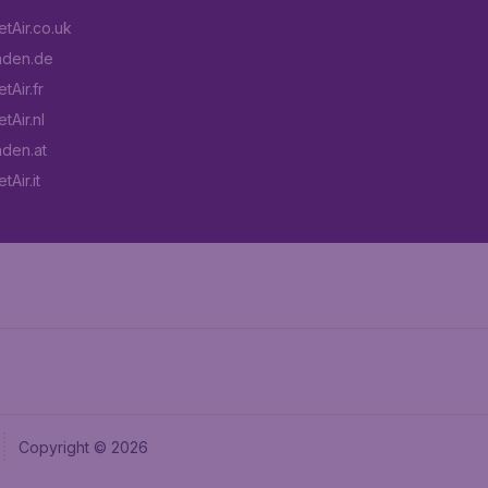
tAir.co.uk
aden.de
tAir.fr
tAir.nl
aden.at
Air.it
Copyright © 2026