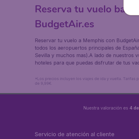
Reserva tu vuelo bara
BudgetAir.es
Reservar tu vuelo a Memphis con BudgetAir.
todos los aeropuertos principales de España
Sevilla y muchos mas).A lado de nuestros v
hoteles para que puedas disfrutar de tus va
*Los precios incluyen los viajes de ida y vuelta. Tarifa
de 9,99€.
Nuestra valoración es
4 de
Servicio de atención al cliente