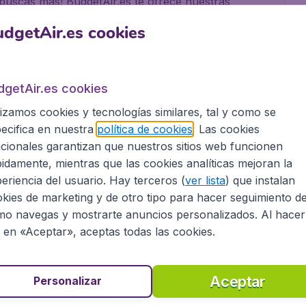
 buscas mas! BudgetAir.es te ofrece nuestras
Mo
eliges tu destino, la fecha de salida y regreso, el
dgetAir.es cookies
mos los vuelos mas baratos con distintas opciones
? Siempre te damos
dgetAir.es cookies
as de vuelo!
lizamos cookies y tecnologías similares, tal y como se
ecifica en nuestra
política de cookies
. Las cookies
cionales garantizan que nuestros sitios web funcionen
on amigos o con toda la familia, BudgetAir.es
idamente, mientras que las cookies analíticas mejoran la
 vuelos con mas de 500 aerolineas, incluido low-
eriencia del usuario. Hay terceros (
ver lista
) que instalan
!
kies de marketing y de otro tipo para hacer seguimiento d
o navegas y mostrarte anuncios personalizados. Al hacer
emphis en BudgetAir.es?
c en «Aceptar», aceptas todas las cookies.
Aceptar
Personalizar
as a nuestra colaboracion con Booking.com