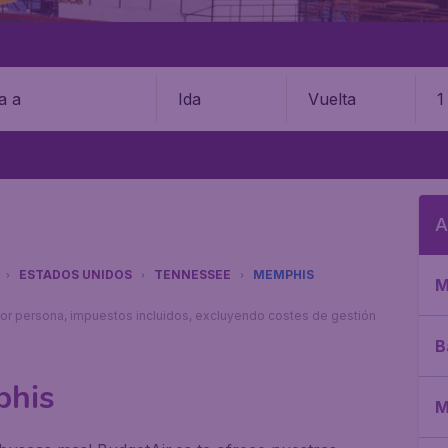
Ida
Vuelta
1
A
ESTADOS UNIDOS
TENNESSEE
MEMPHIS
M
s por persona, impuestos incluidos, excluyendo costes de gestión
B
phis
M