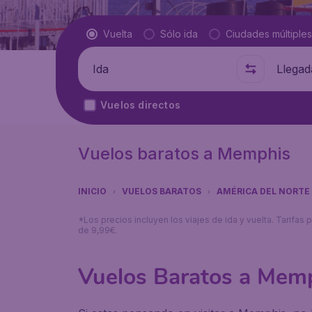
Tipo de vuelo
Vuelta
Sólo ida
Ciudades múltiples
Salida de
A dónde
Vuelos directos
Vuelos baratos a Memphis
INICIO
VUELOS BARATOS
AMÉRICA DEL NORTE
*Los precios incluyen los viajes de ida y vuelta. Tarifa
de 9,99€.
Vuelos Baratos a Mem