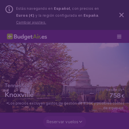
Estás navegando en
Español
, con precios en
Euros (€)
y la región configurada en
España
.
Cambiar ajustes.
Tennessee
desde i/v*
Knoxville
758
€
*Los precios excluyen gastos de gestión de 9,99€ y posibles costes
de equipaje.
Reservar vuelos