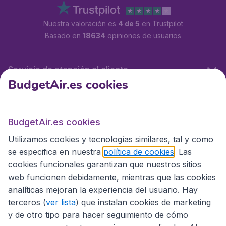
Nuestra valoración es
4 de 5
en Trustpilot
Basado en
18634
opiniones de usuarios
Servicio de atención al cliente
BudgetAir.es cookies
BudgetAir.es
BudgetAir.es cookies
Utilizamos cookies y tecnologías similares, tal y como
Sitios internacionales
se especifica en nuestra
política de cookies
. Las
cookies funcionales garantizan que nuestros sitios
web funcionen debidamente, mientras que las cookies
analíticas mejoran la experiencia del usuario. Hay
terceros (
ver lista
) que instalan cookies de marketing
y de otro tipo para hacer seguimiento de cómo