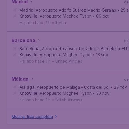
Madrid
de
Madrid
,
Aeropuerto Adolfo Suárez Madrid-Barajas
• 29 
Knoxville
,
Aeropuerto Mcghee Tyson
• 06 oct
Hallado hace 1 h
•
Iberia
Barcelona
de
Barcelona
,
Aeropuerto Josep Tarradellas Barcelona-El P
Knoxville
,
Aeropuerto Mcghee Tyson
• 13 sep
Hallado hace 1 h
•
United Airlines
Málaga
de
Málaga
,
Aeropuerto de Málaga - Costa del Sol
• 23 nov
Knoxville
,
Aeropuerto Mcghee Tyson
• 30 nov
Hallado hace 1 h
•
British Airways
Mostrar lista completa