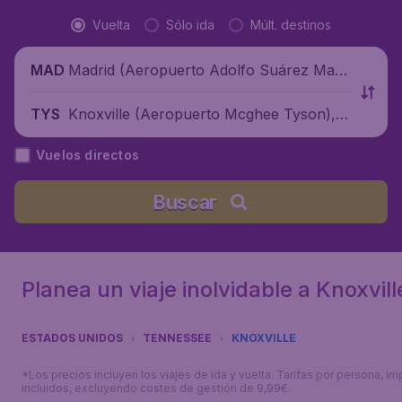
Vuelta
Sólo ida
Múlt. destinos
Madrid (Aeropuerto Adolfo Suárez Madr
MAD
id-Barajas), España
Knoxville (Aeropuerto Mcghee Tyson), E
TYS
stados Unidos
Vuelos directos
Buscar
Planea un viaje inolvidable a Knoxvill
ESTADOS UNIDOS
TENNESSEE
KNOXVILLE
*Los precios incluyen los viajes de ida y vuelta. Tarifas por persona, i
incluidos, excluyendo costes de gestión de 9,99€.