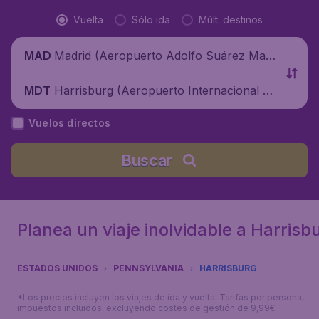
Vuelta
Sólo ida
Múlt. destinos
Madrid (Aeropuerto Adolfo Suárez Madr
MAD
id-Barajas), España
Harrisburg (Aeropuerto Internacional H
MDT
arrisburg), Estados Unidos
Vuelos directos
Buscar
Planea un viaje inolvidable a Harrisb
ESTADOS UNIDOS
PENNSYLVANIA
HARRISBURG
*Los precios incluyen los viajes de ida y vuelta. Tarifas por persona,
impuestos incluidos, excluyendo costes de gestión de 9,99€.