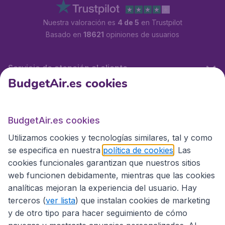
Nuestra valoración es
4 de 5
en Trustpilot
Basado en
18621
opiniones de usuarios
Servicio de atención al cliente
BudgetAir.es cookies
BudgetAir.es
BudgetAir.es cookies
Utilizamos cookies y tecnologías similares, tal y como
Sitios internacionales
se especifica en nuestra
política de cookies
. Las
cookies funcionales garantizan que nuestros sitios
web funcionen debidamente, mientras que las cookies
analíticas mejoran la experiencia del usuario. Hay
terceros (
ver lista
) que instalan cookies de marketing
y de otro tipo para hacer seguimiento de cómo