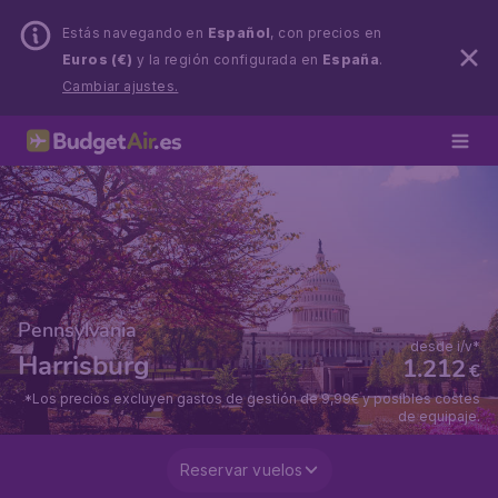
Estás navegando en
Español
, con precios en
Euros (€)
y la región configurada en
España
.
Cambiar ajustes.
Pennsylvania
desde i/v*
Harrisburg
1.212
€
*Los precios excluyen gastos de gestión de 9,99€ y posibles costes
de equipaje.
Reservar vuelos