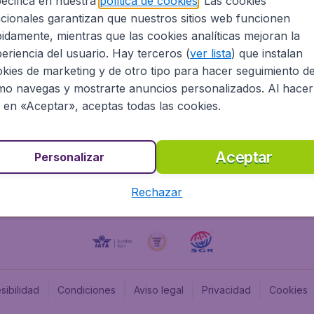
ecifica en nuestra
política de cookies
. Las cookies
cionales garantizan que nuestros sitios web funcionen
Programa afiliados
Budge
idamente, mientras que las cookies analíticas mejoran la
Información Legal
Flugl
eriencia del usuario. Hay terceros (
ver lista
) que instalan
Oportunidades profesionales
Budge
kies de marketing y de otro tipo para hacer seguimiento d
Budge
o navegas y mostrarte anuncios personalizados. Al hacer
Flugl
c en «Aceptar», aceptas todas las cookies.
Budget
Aceptar
Personalizar
Rechazar
sibilidad
Condiciones
Aviso legal
Privacidad
Cookies