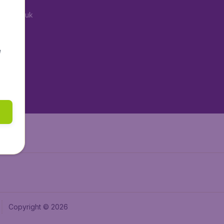
tAir.co.uk
aden.de
tAir.fr
e
tAir.nl
aden.at
Air.it
Copyright © 2026