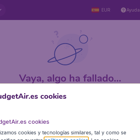
EUR
Ayuda
Vaya, algo ha fallado...
dgetAir.es cookies
 5
en Trustpilot
Basado en
1
dgetAir.es cookies
lizamos cookies y tecnologías similares, tal y como se
BudgetAir.es
Siti