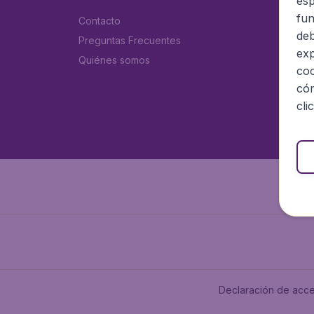
esp
fun
Contacto
deb
Preguntas Frecuentes
exp
Quiénes somos
coo
cóm
cli
Declaración de acce