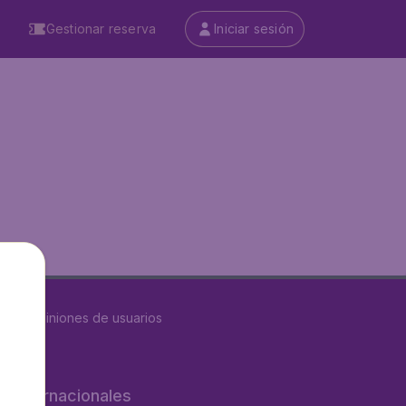
Gestionar reserva
Iniciar sesión
8632
opiniones de usuarios
os internacionales