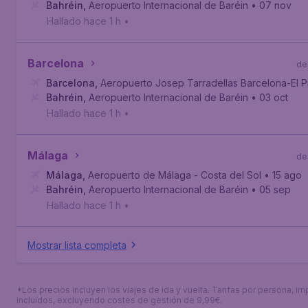
Bahréin
,
Aeropuerto Internacional de Baréin
• 07 nov
Hallado hace 1 h
•
Barcelona
de
Barcelona
,
Aeropuerto Josep Tarradellas Barcelona-El P
Bahréin
,
Aeropuerto Internacional de Baréin
• 03 oct
Hallado hace 1 h
•
Málaga
de
Málaga
,
Aeropuerto de Málaga - Costa del Sol
• 15 ago
Bahréin
,
Aeropuerto Internacional de Baréin
• 05 sep
Hallado hace 1 h
•
Mostrar lista completa
*Los precios incluyen los viajes de ida y vuelta. Tarifas por persona, i
incluidos, excluyendo costes de gestión de 9,99€.