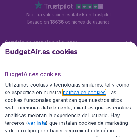
Nuestra valoración es
4 de 5
en Trustpilot
Basado en
18636
opiniones de usuarios
Servicio de atención al cliente
BudgetAir.es cookies
BudgetAir.es
BudgetAir.es cookies
Utilizamos cookies y tecnologías similares, tal y como
Sitios internacionales
se especifica en nuestra
política de cookies
. Las
cookies funcionales garantizan que nuestros sitios
web funcionen debidamente, mientras que las cookies
analíticas mejoran la experiencia del usuario. Hay
terceros (
ver lista
) que instalan cookies de marketing
y de otro tipo para hacer seguimiento de cómo