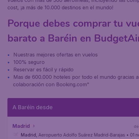
vuelos con más de 500 aerolíneas, incluyendo las com
cost, ¡a más de 10.000 destinos en el mundo!
Porque debes comprar tu vu
barato a Baréin en BudgetAi
Nuestras mejores ofertas en vuelos
100% seguro
Reservar es fácil y rápido
Mas de 600.000 hoteles por todo el mundo gracias a
colaboración con Booking.com"
A Baréin desde
Madrid
de
Madrid
,
Aeropuerto Adolfo Suárez Madrid-Barajas
• 01 