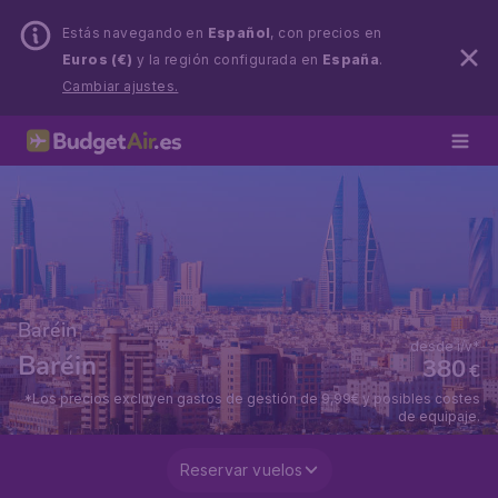
Estás navegando en
Español
, con precios en
Euros (€)
y la región configurada en
España
.
Cambiar ajustes.
Baréin
desde i/v*
Baréin
380
€
*Los precios excluyen gastos de gestión de 9,99€ y posibles costes
de equipaje.
Reservar vuelos