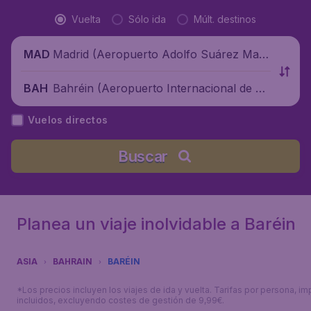
Vuelta
Sólo ida
Múlt. destinos
Madrid (Aeropuerto Adolfo Suárez Madr
MAD
id-Barajas), España
Bahréin (Aeropuerto Internacional de Ba
BAH
réin), Bahréin
Vuelos directos
Buscar
Planea un viaje inolvidable a Baréin
ASIA
BAHRAIN
BARÉIN
*Los precios incluyen los viajes de ida y vuelta. Tarifas por persona, i
incluidos, excluyendo costes de gestión de 9,99€.