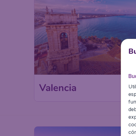
Bu
Bu
Valencia
Uti
esp
fun
deb
exp
coo
cóm