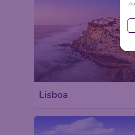
cli
Lisboa