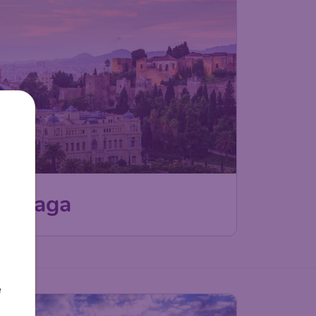
Málaga
e