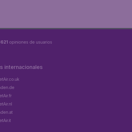
8621
opiniones de usuarios
os internacionales
tAir.co.uk
aden.de
tAir.fr
tAir.nl
aden.at
Air.it