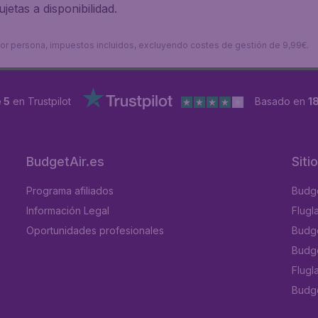
jetas a disponibilidad.
s por persona, impuestos incluidos, excluyendo costes de gestión de 9,99€.
 5
en Trustpilot
Basado en
1
BudgetAir.es
Siti
Programa afiliados
Budge
Información Legal
Flugl
Oportunidades profesionales
Budge
Budge
Flugl
Budget