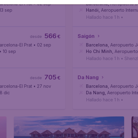
arcelona-El Prat
• 02 sep
Barcelona
,
Aeropuerto Jo
13 sep
Hanói
,
Aeropuerto Intern
Hallado hace 1 h
•
566
Saigón
€
desde
arcelona-El Prat
• 02 sep
Barcelona
,
Aeropuerto Jo
• 10 sep
Ho Chi Minh
,
Aeropuerto
Hallado hace 1 h
•
Shenzh
705
Da Nang
€
desde
arcelona-El Prat
• 27 nov
Barcelona
,
Aeropuerto Jo
8 dic
Da Nang
,
Aeropuerto Int
Hallado hace 1 h
•