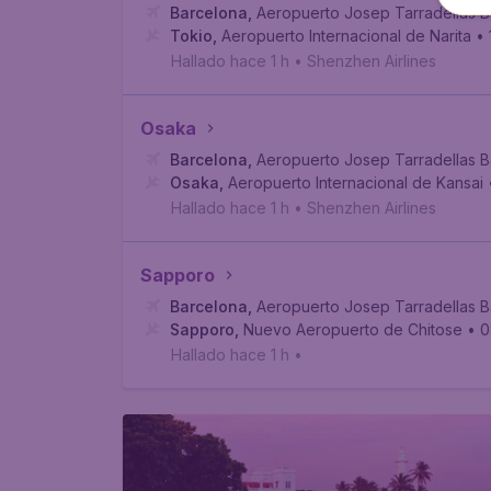
Barcelona
,
Aeropuerto Josep Tarradellas B
Tokio
,
Aeropuerto Internacional de Narita
• 
Hallado hace 1 h
•
Shenzhen Airlines
Osaka
Barcelona
,
Aeropuerto Josep Tarradellas B
Osaka
,
Aeropuerto Internacional de Kansai
Hallado hace 1 h
•
Shenzhen Airlines
Sapporo
Barcelona
,
Aeropuerto Josep Tarradellas B
Sapporo
,
Nuevo Aeropuerto de Chitose
• 0
Hallado hace 1 h
•