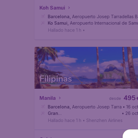
Koh Samui
Barcelona
,
Aeropuerto Josep Tarradellas B
Ko Samui
,
Aeropuerto Internacional de Sam
Hallado hace 1 h
•
Filipinas
495
Manila
desde
Barcelona
,
Aeropuerto Josep Tarradellas B
• 16 oc
Gran
• 26 oc
Manila
,
Aeropuerto Internacional Ninoy Aqu
Hallado hace 1 h
•
Shenzhen Airlines