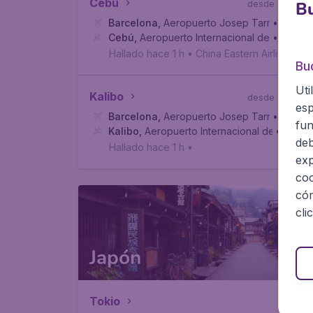
570
Cebú
Bu
desde
Barcelona
,
Aeropuerto Josep Tarradellas B
• 30 ag
Cebú
,
Aeropuerto Internacional de Mactán
• 08 se
Hallado hace 1 h
•
China Eastern Airlines
Bu
Uti
782
Kalibo
desde
esp
Barcelona
,
Aeropuerto Josep Tarradellas B
• 08 se
fun
Kalibo
,
Aeropuerto Internacional de Calivo
• 18 se
deb
Hallado hace 1 h
•
exp
coo
cóm
cli
Japón
Tokio