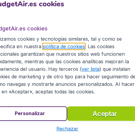
535
Kota Kinabalu
€
€
dgetAir.es cookies
desde
arcelona-El Prat
o
Barcelona
,
Aeropuerto Josep Tarradellas Barcelona-E
• 02 sep
-Cebú
p
Kota
• 10 sep
Kinabalu
,
Aeropuerto Internacional de Kota Kinabalu
Hallado hace 1 h
•
China Eastern Airlines
dgetAir.es cookies
lizamos cookies y tecnologías similares, tal y como se
535
Penang
€
€
desde
ecifica en nuestra
política de cookies
. Las cookies
arcelona-El Prat
p
Barcelona
,
Aeropuerto Josep Tarradellas Barcelona-E
• 28 oct
cionales garantizan que nuestros sitios web funcionen
p
Penang
,
Aeropuerto Internacional de Penang
• 04 nov
idamente, mientras que las cookies analíticas mejoran la
Hallado hace 1 h
•
Qatar Airways
eriencia del usuario. Hay terceros (
ver lista
) que instalan
kies de marketing y de otro tipo para hacer seguimiento d
o navegas y mostrarte anuncios personalizados. Al hacer
c en «Aceptar», aceptas todas las cookies.
Vietnam
Aceptar
Personalizar
576
Rechazar
Hanói
€
desde