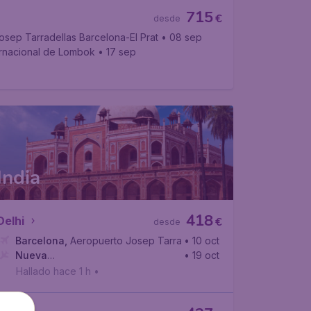
715
€
desde
sep Tarradellas Barcelona-El Prat
• 08 sep
ernacional de Lombok
• 17 sep
India
418
Delhi
€
desde
l Prat
Barcelona
,
Aeropuerto Josep Tarradellas Barcelona-El Prat
• 10 oct
Nueva
• 19 oct
Delhi
,
Aeropuerto Internacional Indira Gandhi
Hallado hace 1 h
•