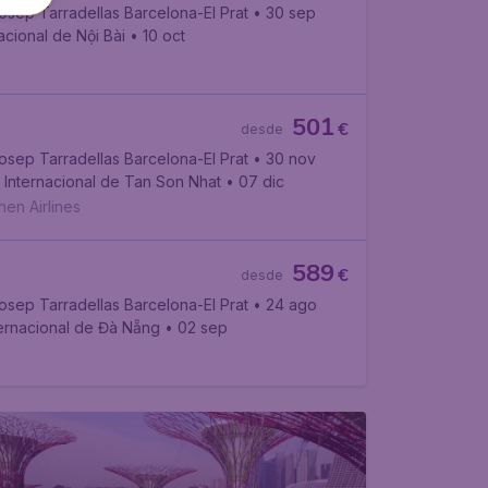
sep Tarradellas Barcelona-El Prat
• 30 sep
acional de Nội Bài
• 10 oct
501
€
desde
sep Tarradellas Barcelona-El Prat
• 30 nov
 Internacional de Tan Son Nhat
• 07 dic
en Airlines
589
€
desde
sep Tarradellas Barcelona-El Prat
• 24 ago
ernacional de Đà Nẵng
• 02 sep