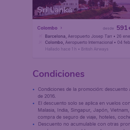
Sri Lanka
591
Colombo
desde
Barcelona
,
Aeropuerto Josep Tarradellas B
• 26 en
Colombo
,
Aeropuerto Internacional Bandar
• 04 fe
Hallado hace 1 h
•
British Airways
Condiciones
Condiciones de la promoción: descuento a
de 2016.
El descuento solo se aplica en vuelos con 
Malasia, India, Singapur, Japón, Vietnam, 
compra de seguro de viaje, hoteles, coches
Descuento no acumulable con otras promo