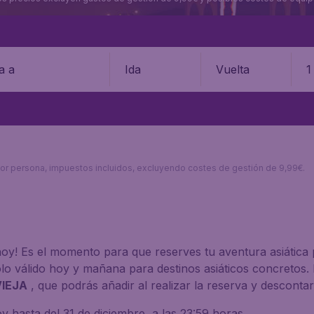
Ida
Vuelta
1
s por persona, impuestos incluidos, excluyendo costes de gestión de 9,99€.
oy! Es el momento para que reserves tu aventura asiática
o válido hoy y mañana para destinos asiáticos concretos. 
IEJA
, que podrás añadir al realizar la reserva y desconta
 hasta del 31 de diciembre, a las 23:59 horas.