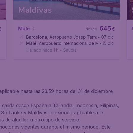
Maldivas
645
Malé
€
€
desde
arcelona-El Prat
e
Barcelona
,
Aeropuerto Josep Tarradellas Barcelona-E
• 07 dic
anaike
b
Malé
,
Aeropuerto Internacional de Malé
• 15 dic
Hallado hace 1 h
•
Saudia
plicable hasta las 23.59 horas del 31 de diciembre
salida desde España a Tailandia, Indonesia, Filipinas,
Sri Lanka y Maldivas, no siendo aplicable a la
 de alquiler u otro tipo de servicio.
ciones vigentes durante el mismo periodo. Este