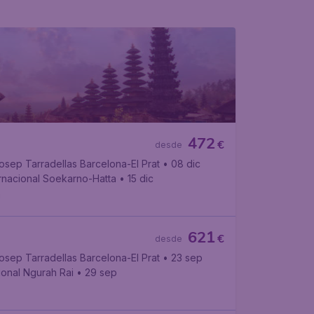
472
€
desde
sep Tarradellas Barcelona-El Prat
• 08 dic
rnacional Soekarno-Hatta
• 15 dic
a
621
€
desde
sep Tarradellas Barcelona-El Prat
• 23 sep
ional Ngurah Rai
• 29 sep