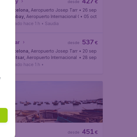
427
Bombay
€
desde
l Prat
Barcelona
,
Aeropuerto Josep Tarradellas Barcelona-El Prat
• 26 sep
Bombay
,
Aeropuerto Internacional Chhatrapati Shivaji
• 05 oct
Hallado hace 1 h
•
Saudia
537
Amritsar
€
desde
l Prat
Barcelona
,
Aeropuerto Josep Tarradellas Barcelona-El Prat
• 20 sep
Amritsar
,
Aeropuerto Internacional Sri Guru Ram Dass Jee
• 28 sep
Hallado hace 1 h
•
e
451
€
desde