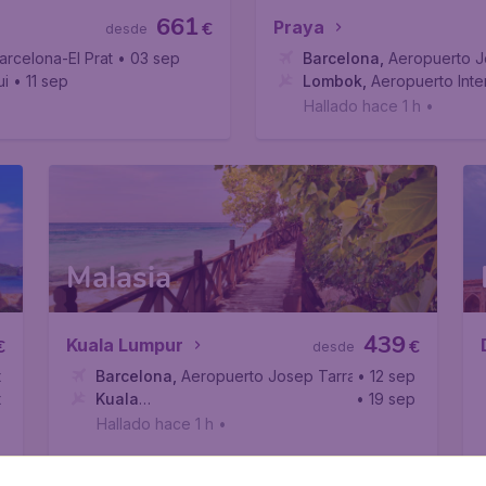
661
Praya
€
desde
arcelona-El Prat
• 03 sep
Barcelona
,
Aeropuerto Jo
ui
• 11 sep
Lombok
,
Aeropuerto Int
Hallado hace 1 h
•
Malasia
439
Kuala Lumpur
€
€
desde
arcelona-El Prat
t
Barcelona
,
Aeropuerto Josep Tarradellas Barcelona-E
• 12 sep
t
Kuala
• 19 sep
ino
Lumpur
,
Aeropuerto Internacional de Kuala Lumpur
Hallado hace 1 h
•