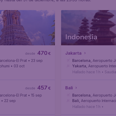
Indonesia
470
Jakarta
€
desde
arcelona-El Prat
• 23 sep
Barcelona
,
Aeropuerto Jo
abhumi
• 03 oct
Yakarta
,
Aeropuerto Inte
Hallado hace 1 h
•
Saudi
457
Bali
€
desde
arcelona-El Prat
• 15 sep
Barcelona
,
Aeropuerto Jo
• 22 sep
Bali
,
Aeropuerto Internac
Hallado hace 1 h
•