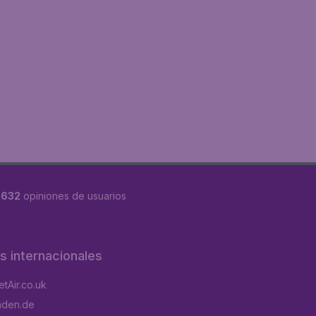
8632
opiniones de usuarios
os internacionales
tAir.co.uk
aden.de