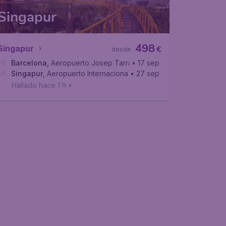
Singapur
498
Singapur
€
desde
l Prat
Barcelona
,
Aeropuerto Josep Tarradellas Barcelona-El Prat
• 17 sep
Singapur
,
Aeropuerto Internacional de Singapur
• 27 sep
Hallado hace 1 h
•