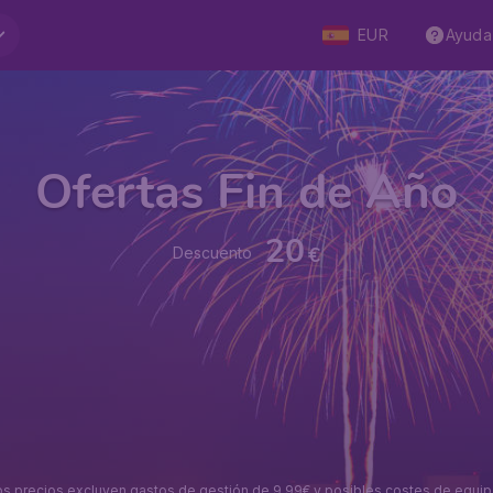
EUR
Ayuda
Ofertas Fin de Año
20
€
Descuento
s precios excluyen gastos de gestión de 9,99€ y posibles costes de equip