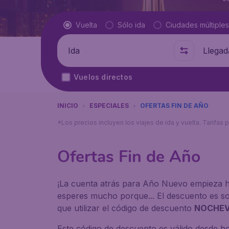
Tipo de vuelo
Vuelta
Sólo ida
Ciudades múltiples
Salida de
A dónde
Vuelos directos
INICIO
ESPECIALES
OFERTAS FIN DE AÑO
*Los precios incluyen los viajes de ida y vuelta. Tarifa
Ofertas Fin de Año
¡La cuenta atrás para Año Nuevo empieza h
esperes mucho porque... El descuento es sol
que utilizar el código de descuento
NOCHEV
Este código de descuento es válido desde hoy