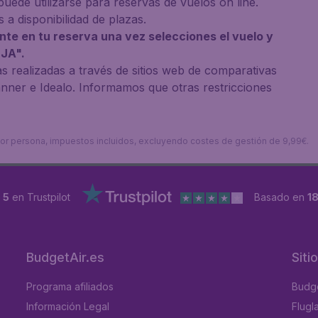
uede utilizarse para reservas de vuelos on line.
s a disponibilidad de plazas.
te en tu reserva una vez selecciones el vuelo y
JA".
as realizadas a través de sitios web de comparativas
er e Idealo. Informamos que otras restricciones
s por persona, impuestos incluidos, excluyendo costes de gestión de 9,99€.
 5
en Trustpilot
Basado en
1
BudgetAir.es
Siti
Programa afiliados
Budge
Información Legal
Flugl