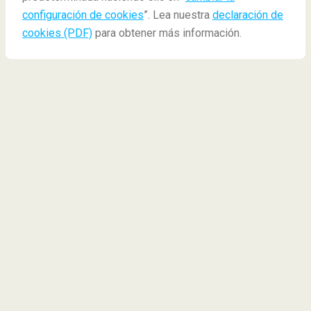
configuración de cookies
”. Lea nuestra
declaración de
Destinos
Escapada romántica
Participa y gana
cookies (PDF)
para obtener más información.
*Los precios incluyen los viajes de ida y vuelta. Tarifas por persona,
impuestos incluidos, excluyendo costes de gestión de 9,99€.
¿Cómo puedo participar?
Simplemente rellena el formulario de inscripción de
debajo antes de las 11:59 horas del 14 de febrero del
2017.
La persona ganadora de los dos vuelos de ida y vuelta
a París será informada el 14 de febrero vía email.*
Concurso