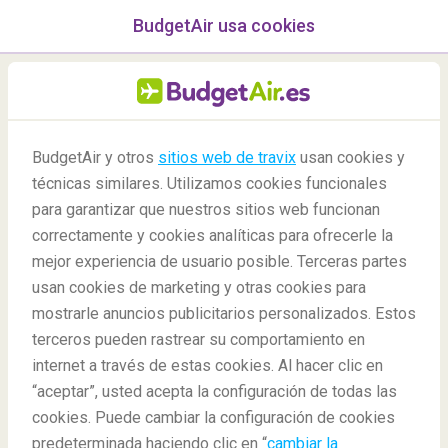
BudgetAir usa cookies
Menú
BudgetAir y otros
sitios web de travix
usan cookies y
técnicas similares. Utilizamos cookies funcionales
para garantizar que nuestros sitios web funcionan
Gana dos vuelos a la ciudad del
correctamente y cookies analíticas para ofrecerle la
amor
mejor experiencia de usuario posible. Terceras partes
París
usan cookies de marketing y otras cookies para
mostrarle anuncios publicitarios personalizados. Estos
Concurso
terceros pueden rastrear su comportamiento en
internet a través de estas cookies. Al hacer clic en
“aceptar”, usted acepta la configuración de todas las
Sorprende en San
cookies. Puede cambiar la configuración de cookies
Valentín
predeterminada haciendo clic en “
cambiar la