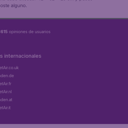
oste alguno.
8615
opiniones de usuarios
os internacionales
tAir.co.uk
aden.de
tAir.fr
tAir.nl
aden.at
Air.it