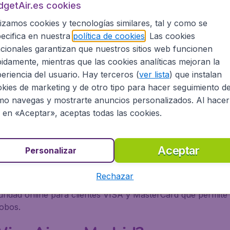
dgetAir.es cookies
003 y realizó su primer vuelo el 19 de mayo de 2004 con d
pa central y oriental y en la actualidad vuela a más de 6
lizamos cookies y tecnologías similares, tal y como se
ecifica en nuestra
política de cookies
. Las cookies
izz Air?
cionales garantizan que nuestros sitios web funcionen
idamente, mientras que las cookies analíticas mejoran la
ustria, Azerbaiyán, Bélgica, Bosnia y Herzegovina, Bulgar
eriencia del usuario. Hay terceros (
ver lista
) que instalan
inlandia ,Francia, Georgia, Grecia, Hungría, Islandia Israel
kies de marketing y de otro tipo para hacer seguimiento d
avia, Montenegro Noruega, Países Bajos ,Polonia, Portuga
o navegas y mostrarte anuncios personalizados. Al hacer
c en «Aceptar», aceptas todas las cookies.
los online con Wizz Air?
Aceptar
Personalizar
r (SSL), tecnología puntera en gestión y manejo de canale
Rechazar
ridad online para clientes VISA y MasterCard que permite
robos.