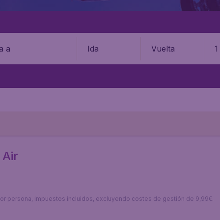
Ida
Vuelta
1
Air
s por persona, impuestos incluidos, excluyendo costes de gestión de 9,99€.