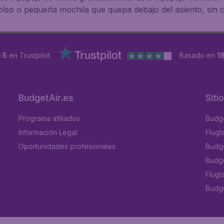
olso o pequeña mochila que quepa debajo del asiento, sin c
 5
en Trustpilot
Basado en
1
BudgetAir.es
Siti
Programa afiliados
Budge
Información Legal
Flugl
Oportunidades profesionales
Budge
Budge
Flugl
Budget