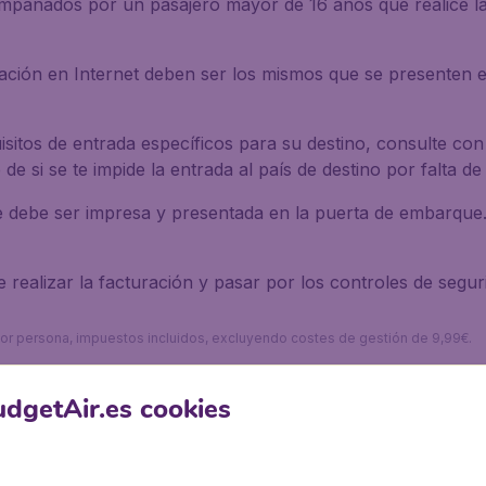
mpañados por un pasajero mayor de 16 años que realice la
ación en Internet deben ser los mismos que se presenten e
isitos de entrada específicos para su destino, consulte con 
e si se te impide la entrada al país de destino por falta d
ue debe ser impresa y presentada en la puerta de embarque
 realizar la facturación y pasar por los controles de segu
s por persona, impuestos incluidos, excluyendo costes de gestión de 9,99€.
r?
dgetAir.es cookies
cimiento de Wizz Air.