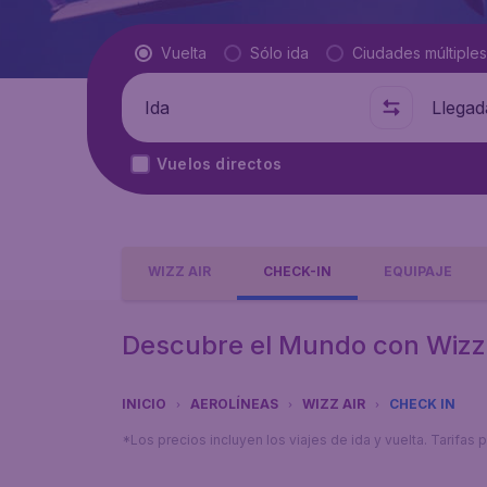
Tipo de vuelo
Vuelta
Sólo ida
Ciudades múltiples
Salida de
A dónde
Vuelos directos
WIZZ AIR
CHECK-IN
EQUIPAJE
Descubre el Mundo con Wizz 
INICIO
AEROLÍNEAS
WIZZ AIR
CHECK IN
*Los precios incluyen los viajes de ida y vuelta. Tarifa