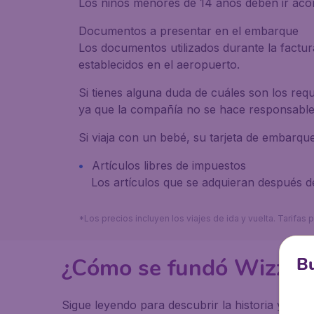
Los niños menores de 14 años deben ir aco
Documentos a presentar en el embarque
Los documentos utilizados durante la factur
establecidos en el aeropuerto.
Si tienes alguna duda de cuáles son los requ
ya que la compañía no se hace responsable d
Si viaja con un bebé, su tarjeta de embarq
Artículos libres de impuestos
Los artículos que se adquieran después de
*Los precios incluyen los viajes de ida y vuelta. Tarifa
¿Cómo se fundó Wizz Ai
Bu
Sigue leyendo para descubrir la historia y el na