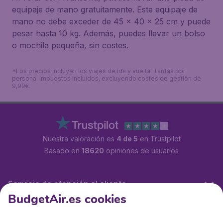
equipaje de mano gratuitamente. Este equipaje de
mano no debe exceder de 45 x 40 x 25 cm y puede
pesar hasta 10 kg. Además, puedes llevar un bolso
o mochila pequeña, sin costes.
*Los precios incluyen los viajes de ida y vuelta. Tarifas por
persona, impuestos incluidos, excluyendo costes de gestión de
9,99€.
Nuestra valoración es
4 de 5
en Trustpilot
Basado en
18620
opiniones de usuarios
Servicio de atención al cliente
BudgetAir.es cookies
BudgetAir.es