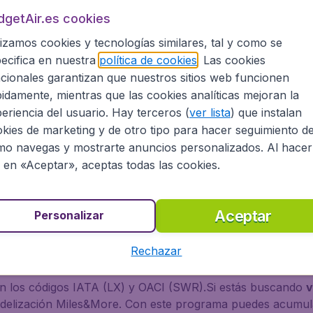
dgetAir.es cookies
 Suiza. Su nombre oficial es Swiss International Air Lines 
lizamos cookies y tecnologías similares, tal y como se
como Kloten. Transporta anualmente más de once millones 
ecifica en nuestra
política de cookies
. Las cookies
cionales garantizan que nuestros sitios web funcionen
 de la administración judicial debido a que se declaró en
idamente, mientras que las cookies analíticas mejoran la
r pasó al ámbito internacional y cambió su nombre a Swiss
eriencia del usuario. Hay terceros (
ver lista
) que instalan
kies de marketing y de otro tipo para hacer seguimiento d
o navegas y mostrarte anuncios personalizados. Al hacer
e diez años de media. En 2007, Swiss fue elegida como mejo
c en «Aceptar», aceptas todas las cookies.
ue seleccionado el Aeropuerto de Zurich, donde se ubica s
 en Europa, África, América del Norte, América del Sur y A
Aceptar
ilea y Ginebra. 48 de estos destinos son dentro del conti
Personalizar
ante, Barcelona, Fuerteventura, Ibiza, Jerez de la Fronter
Rechazar
ncia. Gracias Star Allianz, Swiss Air conecta de forma efic
on los códigos IATA (LX) y OACI (SWR).Si estás buscando
v
 fidelización Miles&More. Con este programa puedes acumula