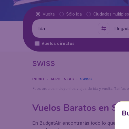
Tipo de vuelo
Vuelta
Sólo ida
Ciudades múltiples
Salida de
A dónde
Vuelos directos
SWISS
INICIO
AEROLÍNEAS
SWISS
*Los precios incluyen los viajes de ida y vuelta. Tarifa
Vuelos Baratos en Swis
Bu
En BudgetAir encontrarás todo lo que necesi