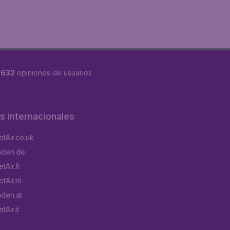
8632
opiniones de usuarios
os internacionales
tAir.co.uk
aden.de
tAir.fr
tAir.nl
aden.at
Air.it