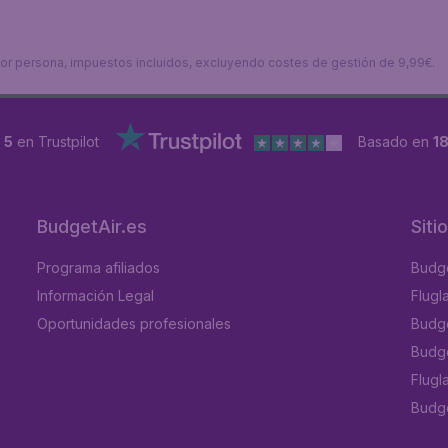
s por persona, impuestos incluidos, excluyendo costes de gestión de 9,99€.
 5
en Trustpilot
Basado en
1
BudgetAir.es
Siti
Programa afiliados
Budge
Información Legal
Flugl
Oportunidades profesionales
Budge
Budge
Flugl
Budget