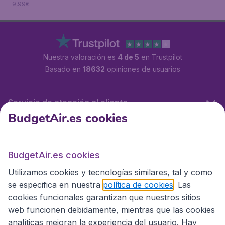
9,99€.
Nuestra valoración es
4 de 5
en Trustpilot
Basado en
18632
opiniones de usuarios
Servicio de atención al cliente
BudgetAir.es cookies
BudgetAir.es
BudgetAir.es cookies
Utilizamos cookies y tecnologías similares, tal y como
Sitios internacionales
se especifica en nuestra
política de cookies
. Las
cookies funcionales garantizan que nuestros sitios
web funcionen debidamente, mientras que las cookies
analíticas mejoran la experiencia del usuario. Hay