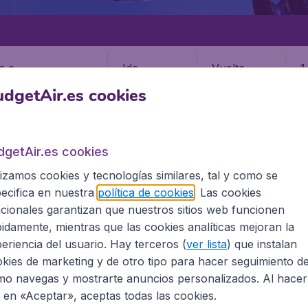
Ida
Vuelta
1
dgetAir.es cookies
dgetAir.es cookies
lizamos cookies y tecnologías similares, tal y como se
ecifica en nuestra
política de cookies
. Las cookies
cionales garantizan que nuestros sitios web funcionen
idamente, mientras que las cookies analíticas mejoran la
eriencia del usuario. Hay terceros (
ver lista
) que instalan
kies de marketing y de otro tipo para hacer seguimiento d
o navegas y mostrarte anuncios personalizados. Al hacer
s por persona, impuestos incluidos, excluyendo costes de gestión de 9,99€.
c en «Aceptar», aceptas todas las cookies.