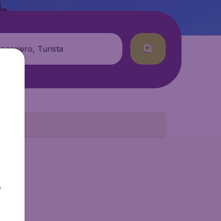
 pasajero, Turista
e