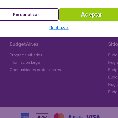
s por persona, impuestos incluidos, excluyendo costes de gestión de 9,99€.
Aceptar
Personalizar
e 5
en Trustpilot
Basado en
1
Rechazar
BudgetAir.es
Siti
Programa afiliados
Budge
Información Legal
Flugl
Oportunidades profesionales
Budge
Budge
Flugl
Budget