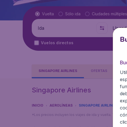
Tipo de vuelo
Vuelta
Sólo ida
Ciudades múltiples
Salida de
A dónde
Bu
Vuelos directos
Bu
SINGAPORE AIRLINES
OFERTAS
Uti
esp
fun
Singapore Airlines
deb
exp
INICIO
AEROLÍNEAS
SINGAPORE AIRLINES
coo
cóm
*Los precios incluyen los viajes de ida y vuelta. Tarifa
cli