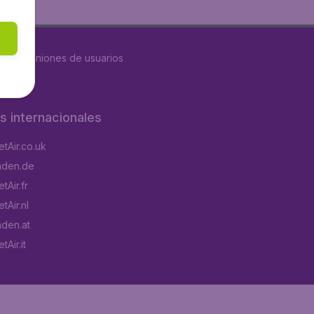
8611
opiniones de usuarios
os internacionales
tAir.co.uk
aden.de
tAir.fr
tAir.nl
aden.at
Air.it