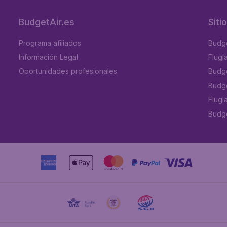
BudgetAir.es
Siti
Programa afiliados
Budge
Información Legal
Flugl
Oportunidades profesionales
Budge
Budge
Flugl
Budget