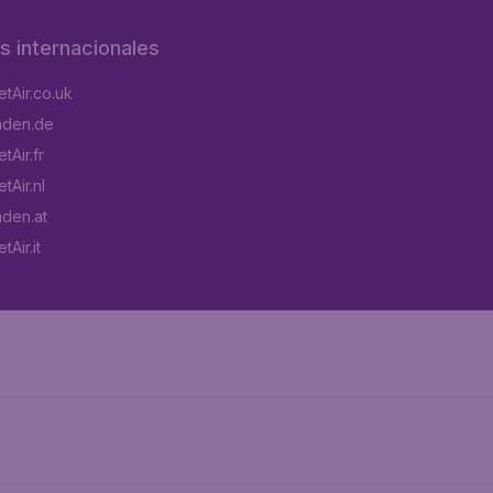
os internacionales
tAir.co.uk
aden.de
tAir.fr
tAir.nl
aden.at
Air.it