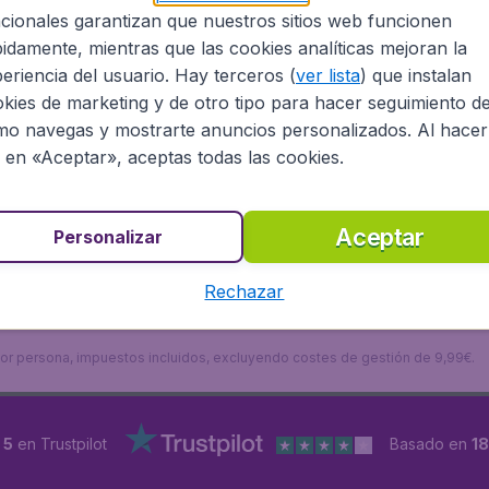
 Norwegian
cionales garantizan que nuestros sitios web funcionen
idamente, mientras que las cookies analíticas mejoran la
eriencia del usuario. Hay terceros (
ver lista
) que instalan
or las maletas que se quieran facturar. Es importante ase
kies de marketing y de otro tipo para hacer seguimiento d
 puede salir mucho más caro. El coste del equipaje puede v
o navegas y mostrarte anuncios personalizados. Al hacer
c en «Aceptar», aceptas todas las cookies.
pieza de equipaje gratuitamente que quepa debajo del asie
Aceptar
Personalizar
de las políticas de equipaje de mano en Norwegian, el clás
ara más información acerca del equipaje en
Norwegian
consu
Rechazar
s por persona, impuestos incluidos, excluyendo costes de gestión de 9,99€.
 5
en Trustpilot
Basado en
1