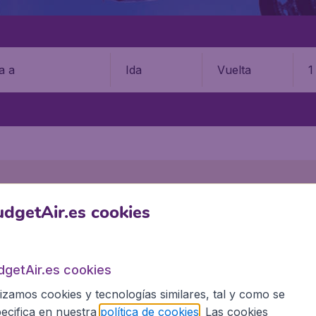
Ida
Vuelta
1
dgetAir.es cookies
wegian
dgetAir.es cookies
s por persona, impuestos incluidos, excluyendo costes de gestión de 9,99€.
lizamos cookies y tecnologías similares, tal y como se
ecifica en nuestra
política de cookies
. Las cookies