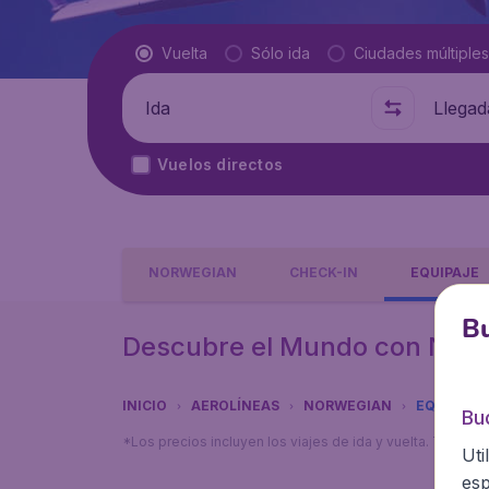
Tipo de vuelo
Vuelta
Sólo ida
Ciudades múltiples
Salida de
A dónde
Vuelos directos
NORWEGIAN
CHECK-IN
EQUIPAJE
Bu
Descubre el Mundo con Nor
INICIO
AEROLÍNEAS
NORWEGIAN
EQUIPAJE
Bu
*Los precios incluyen los viajes de ida y vuelta. Tarifa
Uti
esp