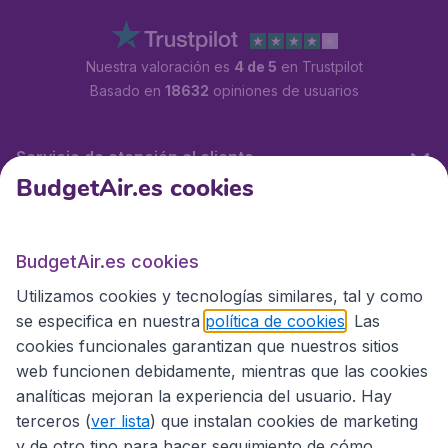
Nuestra valoración es
4 de 5
en Trustpilot
Basado en
18632
opiniones de usuarios
Servicio de atención al cliente
BudgetAir.es cookies
BudgetAir.es
BudgetAir.es cookies
Utilizamos cookies y tecnologías similares, tal y como
Sitios internacionales
se especifica en nuestra
política de cookies
. Las
cookies funcionales garantizan que nuestros sitios
web funcionen debidamente, mientras que las cookies
analíticas mejoran la experiencia del usuario. Hay
terceros (
ver lista
) que instalan cookies de marketing
y de otro tipo para hacer seguimiento de cómo