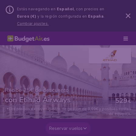
Estás navegando en
Español
, con precios en
Euros (€)
y la región configurada en
España
.
Cambiar ajustes.
Recibe 25€ de descuento
desde
con Etihad Airways
529
€
*Los precios excluyen gastos de gestión de 9,99€ y posibles costes
de equipaje.
Reservar vuelos