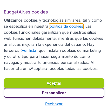
BudgetAir.es
BudgetAir.es cookies
Utilizamos cookies y tecnologías similares, tal y como
Sitios internacionales
se especifica en nuestra
política de cookies
. Las
cookies funcionales garantizan que nuestros sitios
web funcionen debidamente, mientras que las cookies
analíticas mejoran la experiencia del usuario. Hay
terceros (
ver lista
) que instalan cookies de marketing
y de otro tipo para hacer seguimiento de cómo
navegas y mostrarte anuncios personalizados. Al
hacer clic en «Aceptar», aceptas todas las cookies.
Declaración de accesibilidad
Condiciones
Aviso legal
Privacidad
Cookies
Aceptar
Copyright © 2026
Personalizar
Rechazar