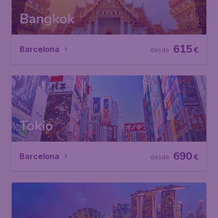
Bangkok
615
Barcelona
€
desde
Tokio
690
Barcelona
€
desde