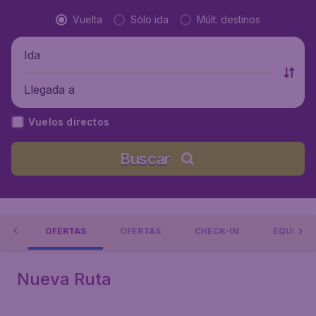
Vuelta
Sólo ida
Múlt. destinos
Ida
Llegada a
Vuelos directos
Buscar
AYS
OFERTAS
OFERTAS
CHECK-IN
EQUIPAJ
Nueva Ruta