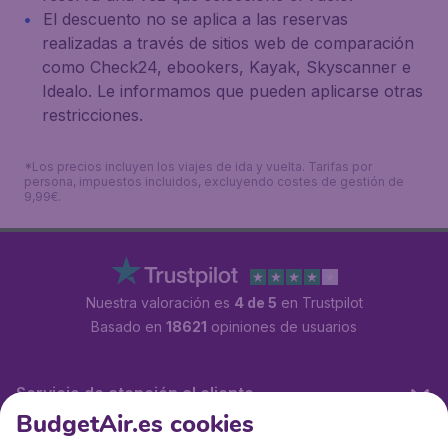
El descuento no se aplica a las reservas
realizadas a través de sitios web de comparación
como Check24, ebookers, Kayak, Skyscanner e
Idealo. Le informamos que pueden aplicarse otras
restricciones.
*Los precios incluyen los viajes de ida y vuelta. Tarifas por
persona, impuestos incluidos, excluyendo costes de gestión de
9,99€.
Nuestra valoración es
4 de 5
en Trustpilot
Basado en
18621
opiniones de usuarios
Servicio de atención al cliente
BudgetAir.es cookies