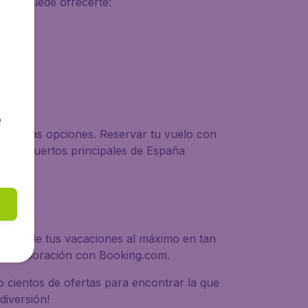
ncia puede ofrecerte:
e
rá buenas opciones. Reservar tu vuelo con
s aeropuertos principales de España
rutar de tus vacaciones al máximo en tan
ra colaboración con Booking.com.
 cientos de ofertas para encontrar la que
diversión!