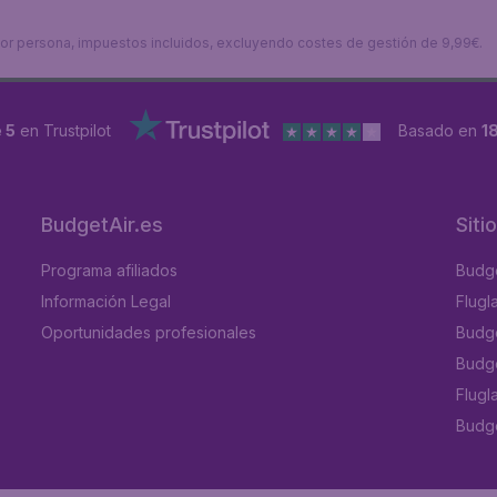
s por persona, impuestos incluidos, excluyendo costes de gestión de 9,99€.
 5
en Trustpilot
Basado en
1
BudgetAir.es
Siti
Programa afiliados
Budge
Información Legal
Flugl
Oportunidades profesionales
Budge
Budge
Flugl
Budget