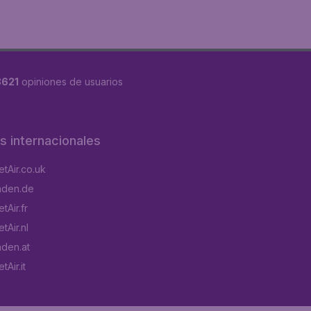
8621
opiniones de usuarios
os internacionales
tAir.co.uk
aden.de
tAir.fr
tAir.nl
aden.at
Air.it