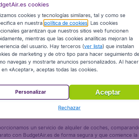
stern Airlines. Aprovecha la seguridad que nuestra experie
dgetAir.es cookies
lizamos cookies y tecnologías similares, tal y como se
ecifica en nuestra
política de cookies
. Las cookies
cionales garantizan que nuestros sitios web funcionen
idamente, mientras que las cookies analíticas mejoran la
China Eastern Airlines!
eriencia del usuario. Hay terceros (
ver lista
) que instalan
kies de marketing y de otro tipo para hacer seguimiento d
on amigos o con toda la familia, BudgetAir.es siempre te da
o navegas y mostrarte anuncios personalizados. Al hacer
r.es es fácil y seguro. Te ofrecemos ofertas desde todos lo
c en «Aceptar», aceptas todas las cookies.
rca, Sevilla y muchos más).
de BudgetAir.es
Aceptar
Personalizar
Rechazar
cemos una gran selección de hoteles para que puedas disf
eles por el mundo están a tu disposición, gracias a nuest
orcionamos un servicio de alquiler de coches, comparando
 barato con BudgetAir.es de forma segura y que comience la 