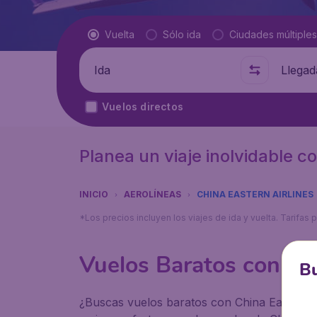
Tipo de vuelo
Vuelta
Sólo ida
Ciudades múltiples
Salida de
A dónde
Vuelos directos
Planea un viaje inolvidable c
INICIO
AEROLÍNEAS
CHINA EASTERN AIRLINES
*Los precios incluyen los viajes de ida y vuelta. Tarifa
Vuelos Baratos con Chi
Bu
¿Buscas vuelos baratos con China Eastern Ai