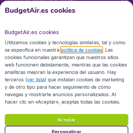
Servicio de atención al cliente
BudgetAir.es cookies
BudgetAir.es
BudgetAir.es cookies
Utilizamos cookies y tecnologías similares, tal y como
Sitios internacionales
se especifica en nuestra
política de cookies
. Las
cookies funcionales garantizan que nuestros sitios
web funcionen debidamente, mientras que las cookies
analíticas mejoran la experiencia del usuario. Hay
terceros (
ver lista
) que instalan cookies de marketing
y de otro tipo para hacer seguimiento de cómo
navegas y mostrarte anuncios personalizados. Al
hacer clic en «Aceptar», aceptas todas las cookies.
Declaración de accesibilidad
Condiciones
Aviso legal
Privacidad
Cookies
Aceptar
Copyright © 2026
Personalizar