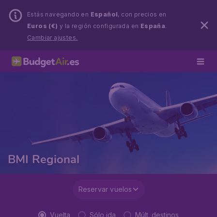
Estás navegando en
Español
, con precios en
Euros (€)
y la región configurada en
España
.
Cambiar ajustes.
BMI Regional
Reservar vuelos
Vuelta
Sólo ida
Múlt. destinos