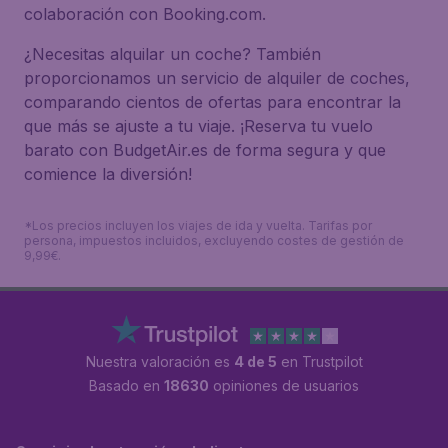
colaboración con Booking.com.
¿Necesitas alquilar un coche? También
proporcionamos un servicio de alquiler de coches,
comparando cientos de ofertas para encontrar la
que más se ajuste a tu viaje. ¡Reserva tu vuelo
barato con BudgetAir.es de forma segura y que
comience la diversión!
*Los precios incluyen los viajes de ida y vuelta. Tarifas por
persona, impuestos incluidos, excluyendo costes de gestión de
9,99€.
Nuestra valoración es
4 de 5
en Trustpilot
Basado en
18630
opiniones de usuarios