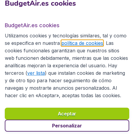
BudgetAir.es cookies
BudgetAir.es
BudgetAir.es cookies
Utilizamos cookies y tecnologías similares, tal y como
Sitios internacionales
se especifica en nuestra
política de cookies
. Las
cookies funcionales garantizan que nuestros sitios
web funcionen debidamente, mientras que las cookies
analíticas mejoran la experiencia del usuario. Hay
terceros (
ver lista
) que instalan cookies de marketing
y de otro tipo para hacer seguimiento de cómo
navegas y mostrarte anuncios personalizados. Al
hacer clic en «Aceptar», aceptas todas las cookies.
Declaración de accesibilidad
Condiciones
Aviso legal
Privacidad
Cookies
Aceptar
Copyright © 2026
Personalizar