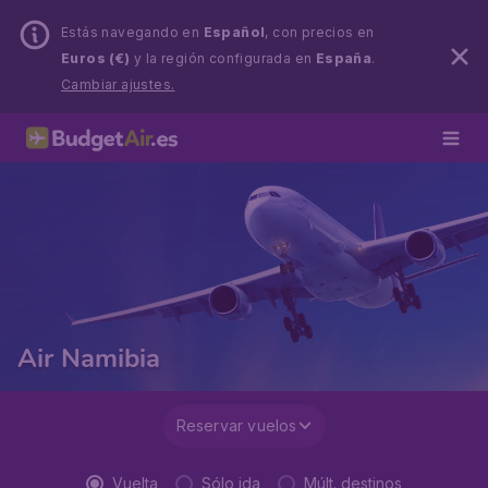
Estás navegando en
Español
, con precios en
Euros (€)
y la región configurada en
España
.
Cambiar ajustes.
Air Namibia
Reservar vuelos
Vuelta
Sólo ida
Múlt. destinos