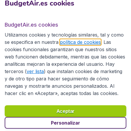
BudgetAir.es cookies
BudgetAir.es
BudgetAir.es cookies
Utilizamos cookies y tecnologías similares, tal y como
Sitios internacionales
se especifica en nuestra
política de cookies
. Las
cookies funcionales garantizan que nuestros sitios
web funcionen debidamente, mientras que las cookies
analíticas mejoran la experiencia del usuario. Hay
terceros (
ver lista
) que instalan cookies de marketing
y de otro tipo para hacer seguimiento de cómo
navegas y mostrarte anuncios personalizados. Al
hacer clic en «Aceptar», aceptas todas las cookies.
Declaración de accesibilidad
Condiciones
Aviso legal
Privacidad
Cookies
Aceptar
Copyright © 2026
Personalizar