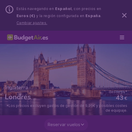
Estás navegando en
Español
, con precios en
Euros (€)
y la región configurada en
España
.
Cambiar ajustes.
Inglaterra
desde i/v*
Londres
43
€
*Los precios excluyen gastos de gestión de 9,99€ y posibles costes
de equipaje.
Reservar vuelos