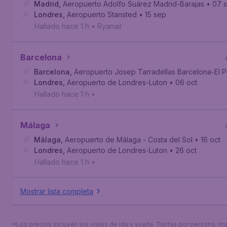
Madrid
,
Aeropuerto Adolfo Suárez Madrid-Barajas
• 07 
Londres
,
Aeropuerto Stansted
• 15 sep
Hallado hace 1 h
•
Ryanair
Barcelona
Barcelona
,
Aeropuerto Josep Tarradellas Barcelona-El P
Londres
,
Aeropuerto de Londres-Luton
• 06 oct
Hallado hace 1 h
•
Málaga
Málaga
,
Aeropuerto de Málaga - Costa del Sol
• 16 oct
Londres
,
Aeropuerto de Londres-Luton
• 26 oct
Hallado hace 1 h
•
Mostrar lista completa
*Los precios incluyen los viajes de ida y vuelta. Tarifas por persona, i