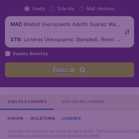
Vuelta
Sólo ida
Múlt. destinos
Madrid (Aeropuerto Adolfo Suárez Madr
MAD
id-Barajas), España
Londres (Aeropuerto Stansted), Reino U
STN
nido
Vuelos directos
Buscar
VUELOS A LONDRES
QUÉ VER EN LONDRES
EUROPA
INGLATERRA
LONDRES
*Los precios incluyen los viajes de ida y vuelta. Tarifas por persona, i
incluidos, excluyendo costes de gestión de 9,99€.