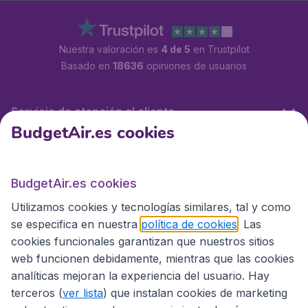
Nuestra valoración es
4 de 5
en Trustpilot
Basado en
18636
opiniones de usuarios
Servicio de atención al cliente
BudgetAir.es cookies
BudgetAir.es
BudgetAir.es cookies
Utilizamos cookies y tecnologías similares, tal y como
Sitios internacionales
se especifica en nuestra
política de cookies
. Las
cookies funcionales garantizan que nuestros sitios
web funcionen debidamente, mientras que las cookies
analíticas mejoran la experiencia del usuario. Hay
terceros (
ver lista
) que instalan cookies de marketing