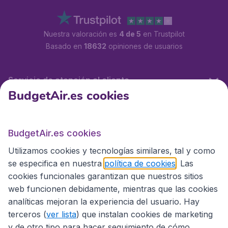
Nuestra valoración es
4 de 5
en Trustpilot
Basado en
18632
opiniones de usuarios
Servicio de atención al cliente
BudgetAir.es cookies
BudgetAir.es
BudgetAir.es cookies
Utilizamos cookies y tecnologías similares, tal y como
Sitios internacionales
se especifica en nuestra
política de cookies
. Las
cookies funcionales garantizan que nuestros sitios
web funcionen debidamente, mientras que las cookies
analíticas mejoran la experiencia del usuario. Hay
terceros (
ver lista
) que instalan cookies de marketing
y de otro tipo para hacer seguimiento de cómo