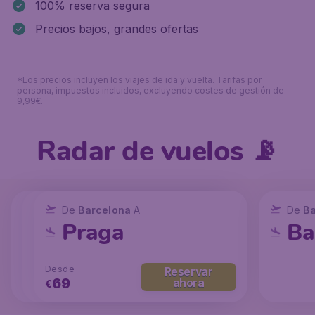
100% reserva segura
Precios bajos, grandes ofertas
*Los precios incluyen los viajes de ida y vuelta. Tarifas por
persona, impuestos incluidos, excluyendo costes de gestión de
9,99€.
Radar de vuelos 📡
De
De
Barcelona
De
Barcelona
Barcelona
A
A
A
De
B
París
Londres
Praga
Ba
Desde
Desde
Reservar
Reservar
Reservar
54
69
ahora
ahora
ahora
€
€