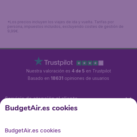
*Los precios incluyen los viajes de ida y vuelta. Tarifas por
persona, impuestos incluidos, excluyendo costes de gestión de
9,99€.
Nuestra valoración es
4 de 5
en Trustpilot
Basado en
18631
opiniones de usuarios
Servicio de atención al cliente
BudgetAir.es cookies
BudgetAir.es
BudgetAir.es cookies